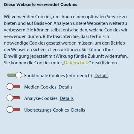
StädteRegion
Zum
Zur
Zur
Zum
Diese Webseite verwendet Cookies
Seiteninhalt.
Suche.
Hauptnavigation.
Footer.
Wir verwenden Cookies, um Ihnen einen optimalen Service zu
bieten und auf Basis von Analysen unsere Webseiten weiter zu
verbessern. Sie können selbst entscheiden, welche Cookies wir
verwenden dürfen. Bitte beachten Sie, dass technisch
notwendige Cookies gesetzt werden müssen, um den Betrieb
der Webseiten sicherstellen zu können. Sie können Ihre
Breadcrumb
StädteRegion
Digitale Strukturentwicklung
Einwilligung jederzeit mit Wirkung für die Zukunft widerrufen.
Breitband und Glasfaser
Sie können die Cookies unter „
Datenschutz
“ deaktivieren.
Funktionale Cookies (erforderlich)
Details
Breitband- und
Medien Cookies
Details
Glasfaserausbau in der
Analyse-Cookies
Details
StädteRegion Aachen
Übersetzungs-Cookies
Details
Auf den folgenden Seiten erhalten Sie konkrete
Information zum Ausbaustand in den Kommunen und
den laufenden Förderprojekten in der StädteRegion
Aachen.