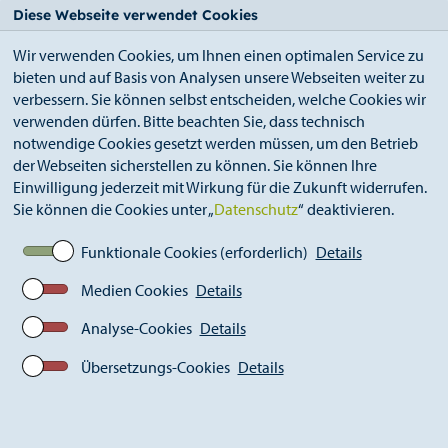
StädteRegion
Zum
Zur
Zur
Zum
Diese Webseite verwendet Cookies
Seiteninhalt.
Suche.
Hauptnavigation.
Footer.
Wir verwenden Cookies, um Ihnen einen optimalen Service zu
bieten und auf Basis von Analysen unsere Webseiten weiter zu
verbessern. Sie können selbst entscheiden, welche Cookies wir
verwenden dürfen. Bitte beachten Sie, dass technisch
notwendige Cookies gesetzt werden müssen, um den Betrieb
der Webseiten sicherstellen zu können. Sie können Ihre
Breadcrumb
Ämter
Einwilligung jederzeit mit Wirkung für die Zukunft widerrufen.
Amt für Kinder, Jugend und Familie (A 51)
Sie können die Cookies unter „
Datenschutz
“ deaktivieren.
Zuschussangelegenheiten
Zuschüsse zu Klassenfahrten
Funktionale Cookies (erforderlich)
Details
Medien Cookies
Details
Zuschüsse zu Klassenfahrten
Analyse-Cookies
Details
Übersetzungs-Cookies
Details