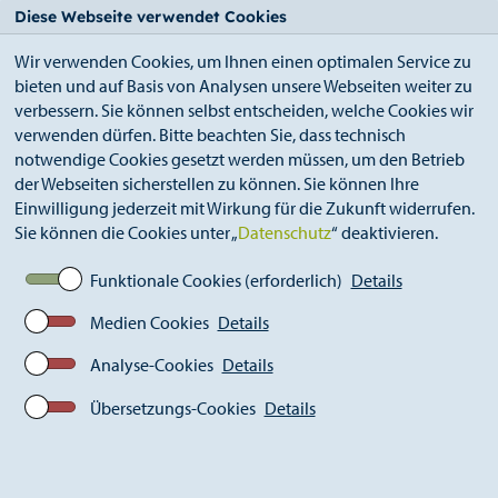
StädteRegion
Zum
Zur
Zur
Zum
Diese Webseite verwendet Cookies
Seiteninhalt.
Suche.
Hauptnavigation.
Footer.
Wir verwenden Cookies, um Ihnen einen optimalen Service zu
bieten und auf Basis von Analysen unsere Webseiten weiter zu
verbessern. Sie können selbst entscheiden, welche Cookies wir
verwenden dürfen. Bitte beachten Sie, dass technisch
notwendige Cookies gesetzt werden müssen, um den Betrieb
der Webseiten sicherstellen zu können. Sie können Ihre
Breadcrumb
Ämter
Amt für Soziales und Senioren (A 50)
Einwilligung jederzeit mit Wirkung für die Zukunft widerrufen.
Beratungsstelle für Pflege und
Sie können die Cookies unter „
Datenschutz
“ deaktivieren.
Wohnraumanpassung
Funktionale Cookies (erforderlich)
Details
Medien Cookies
Details
Beratungsstelle für Pflege und
Wohnraumanpassung
Analyse-Cookies
Details
Übersetzungs-Cookies
Details
Neutrale Orientierung - kostenlose Beratung - umfassende
Hilfe