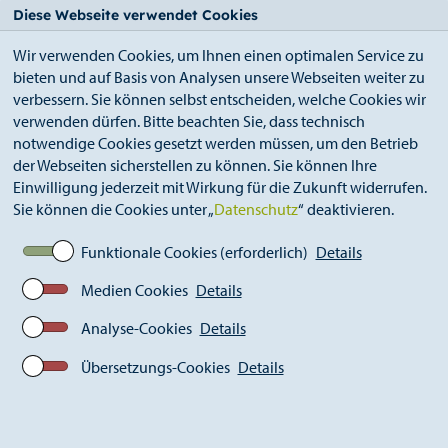
StädteRegion
Zum
Zur
Zur
Zum
Diese Webseite verwendet Cookies
Seiteninhalt.
Suche.
Hauptnavigation.
Footer.
Wir verwenden Cookies, um Ihnen einen optimalen Service zu
bieten und auf Basis von Analysen unsere Webseiten weiter zu
verbessern. Sie können selbst entscheiden, welche Cookies wir
verwenden dürfen. Bitte beachten Sie, dass technisch
notwendige Cookies gesetzt werden müssen, um den Betrieb
der Webseiten sicherstellen zu können. Sie können Ihre
Breadcrumb
Ämter
Straßenverkehrsamt (A 36)
Einwilligung jederzeit mit Wirkung für die Zukunft widerrufen.
Führerscheinstelle
Sie können die Cookies unter „
Datenschutz
“ deaktivieren.
Fahrgastbeförderung
(Personenbeförderungsschein)
Funktionale Cookies (erforderlich)
Details
Medien Cookies
Details
Analyse-Cookies
Details
Übersetzungs-Cookies
Details
Urheber_in: adobe stock