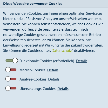
StädteRegion
Zum
Zur
Zur
Zum
Diese Webseite verwendet Cookies
Seiteninhalt.
Suche.
Hauptnavigation.
Footer.
Wir verwenden Cookies, um Ihnen einen optimalen Service zu
bieten und auf Basis von Analysen unsere Webseiten weiter zu
verbessern. Sie können selbst entscheiden, welche Cookies wir
verwenden dürfen. Bitte beachten Sie, dass technisch
notwendige Cookies gesetzt werden müssen, um den Betrieb
der Webseiten sicherstellen zu können. Sie können Ihre
Breadcrumb
Ämter
Kultur (S 16)
Archiv
Einwilligung jederzeit mit Wirkung für die Zukunft widerrufen.
Kulturfestival X
2015
Sie können die Cookies unter „
Datenschutz
“ deaktivieren.
Roger Willemsen & Isabella Faust, 29.05.2015
Funktionale Cookies (erforderlich)
Details
Medien Cookies
Details
Analyse-Cookies
Details
Übersetzungs-Cookies
Details