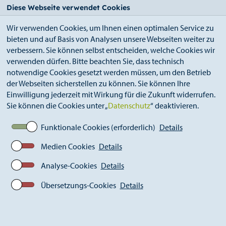
StädteRegion
Zum
Zur
Zur
Zum
Diese Webseite verwendet Cookies
Seiteninhalt.
Suche.
Hauptnavigation.
Footer.
Wir verwenden Cookies, um Ihnen einen optimalen Service zu
bieten und auf Basis von Analysen unsere Webseiten weiter zu
verbessern. Sie können selbst entscheiden, welche Cookies wir
verwenden dürfen. Bitte beachten Sie, dass technisch
notwendige Cookies gesetzt werden müssen, um den Betrieb
der Webseiten sicherstellen zu können. Sie können Ihre
Breadcrumb
StädteRegion
Partnerschaften
Einwilligung jederzeit mit Wirkung für die Zukunft widerrufen.
Sie können die Cookies unter „
Datenschutz
“ deaktivieren.
Funktionale Cookies (erforderlich)
Details
Städtepartnerschaften
Medien Cookies
Details
Die StädteRegion Aachen und ihre Städte und Gemeinden
Analyse-Cookies
Details
pflegen vielfältige partnerschaftliche Beziehungen zu
Übersetzungs-Cookies
Details
deutschen und europäischen Kommunen und Landkreise.
Auch Kontakte außerhalb der EU werden gepflegt.
Weitere Informationen zu den Partnerschaften finden Sie