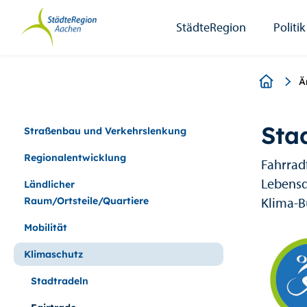
StädteRegion
Zum
Zur
Zur
Zum
Seiteninhalt.
Suche.
Hauptnavigation.
Footer.
StädteRegion
Politik
Breadcr
Ä
Sta
Straßenbau und Verkehrslenkung
Regionalentwicklung
Fahrrad
Lebensq
Ländlicher
Klima-B
Raum/Ortsteile/Quartiere
Mobilität
Klimaschutz
Stadtradeln