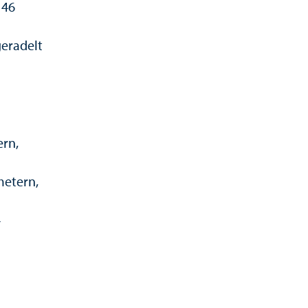
 46
geradelt
ern,
metern,
4