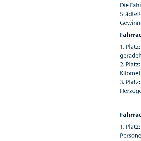
Die Fah
StädteR
Gewinne
Fahrrad
1. Plat
geradel
2. Platz
Kilomet
3. Platz
Herzoge
Fahrra
1. Plat
Person