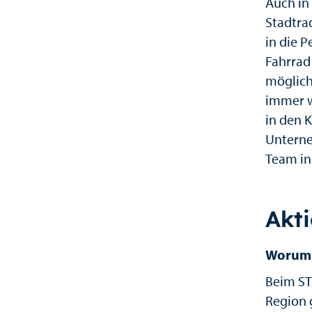
Auch in
Stadtrad
in die 
Fahrrad
möglich
immer w
in den K
Unterne
Team in
Akt
Worum 
Beim ST
Region 