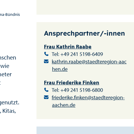
ima-Bündnis
Ansprechpartner/-innen
Frau Kathrin Raabe
Tel: +49 241 5198-6409
enschen
kathrin.raabe@staedteregion-aac
 wie
hen.de
meter
t
Frau Friederike Finken
Tel: +49 241 5198-6800
friederike.finken@staedteregion-
genutzt.
aachen.de
 Kitas,