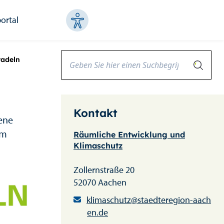
ortal
radeln
Kontakt
ene
om
Räumliche Entwicklung und
Klimaschutz
Zollernstraße 20
52070 Aachen
klimaschutz@staedteregion-aach
en.de