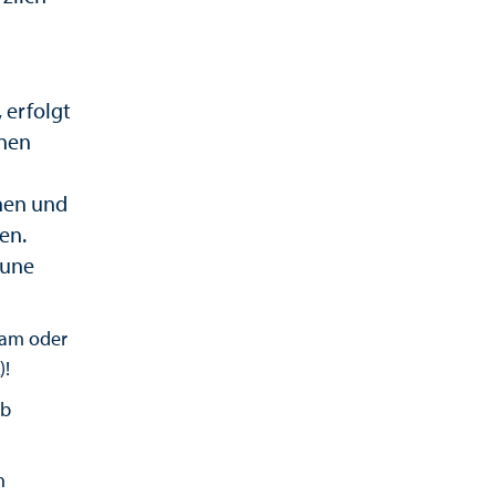
 erfolgt
onen
nen und
en.
mune
eam oder
)!
ob
n