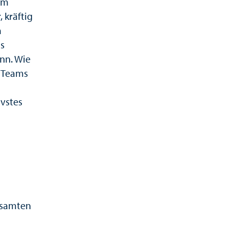
am
 kräftig
m
ms
nn. Wie
n Teams
ivstes
esamten