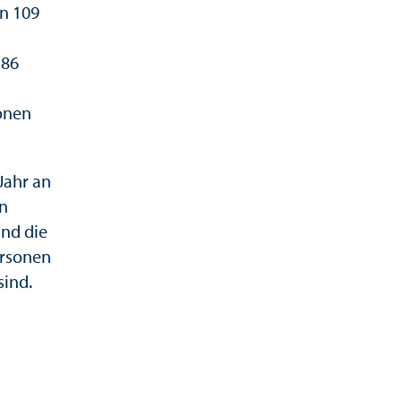
on 109
186
sonen
Jahr an
en
ind die
ersonen
sind.