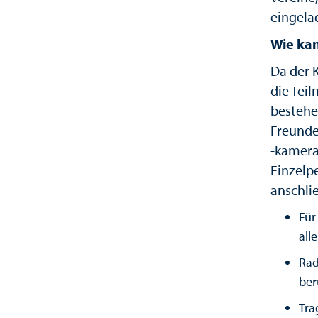
eingela
Wie ka
Da der 
die Tei
bestehe
Freunde
-kamera
Einzelp
anschli
Für
all
Rad
ber
Tra