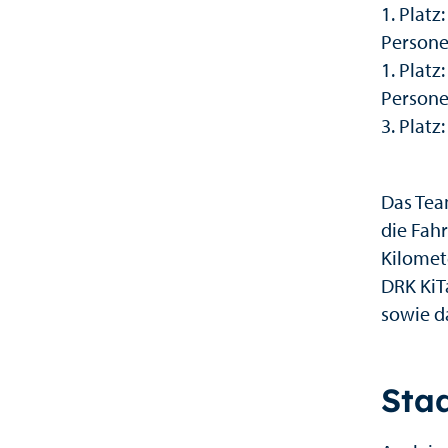
1. Platz
Person
1. Platz
Person
3. Platz
Das Tea
die Fah
Kilomet
DRK KiT
sowie d
Sta