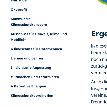
Fairtrade
Ökoprofit
Kommunale
Klimaschutzkonzepte
Erg
Ausschuss für Umwelt, Klima und
Mobilität
In dies
K limaschutz für Unternehmen
beim St
noch ni
L ernen und Lehren
zurückg
I ndividuelle Anpassung
vermie
M itmachen und Informieren
Auch di
A lternative Energien
Insgesa
Vereine
Klimaschutzkoordination
Freunde