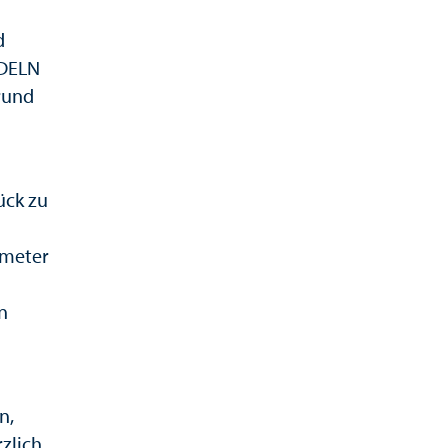
d
ADELN
rund
ück zu
ometer
n
n,
zlich