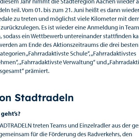
 diesem Jahr nimmt die Städteregion Aachen wieder 
eln teil. Vom 01. bis zum 21. Juni heißt es dann wieder,
Pedale zu treten und möglichst viele Kilometer mit de
 zurückzulegen. Es ist wieder eine Anmeldung in Tea
, sodass ein Wettbewerb untereinander stattfinden ka
erden am Ende des Aktionszeitraums die drei beste
ategorien „Fahrradaktivste Schule“, „Fahrradaktivstes
hmen“, „Fahrradaktivste Verwaltung“ und „Fahrradakt
sgesamt“ prämiert.
ion Stadtradeln
geht’s?
ADTRADELN treten Teams und Einzelradler aus der g
gemeinsam für die Förderung des Radverkehrs, den