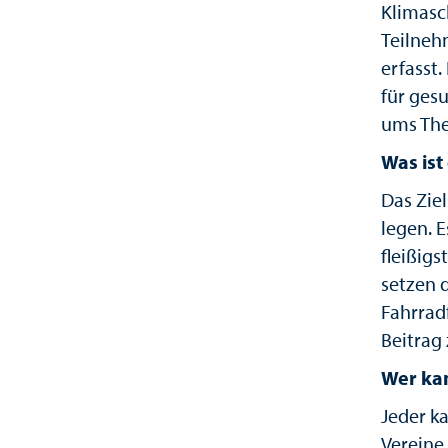
Klimasc
Teilneh
erfasst
für ges
ums The
Was ist
Das Ziel
legen. 
fleißig
setzen 
Fahrrad
Beitrag
Wer ka
Jeder k
Vereine