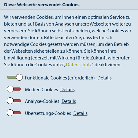
StädteRegion
Zum
Zur
Zur
Zum
Diese Webseite verwendet Cookies
Seiteninhalt.
Suche.
Hauptnavigation.
Footer.
Wir verwenden Cookies, um Ihnen einen optimalen Service zu
bieten und auf Basis von Analysen unsere Webseiten weiter zu
verbessern. Sie können selbst entscheiden, welche Cookies wir
verwenden dürfen. Bitte beachten Sie, dass technisch
notwendige Cookies gesetzt werden müssen, um den Betrieb
der Webseiten sicherstellen zu können. Sie können Ihre
Breadcrumb
StädteRegion
Geschichte
Einwilligung jederzeit mit Wirkung für die Zukunft widerrufen.
Landkreis Monschau
1816-1848
Karten
Sie können die Cookies unter „
Datenschutz
“ deaktivieren.
Landkarte Landkreis Montjoie 1836-1851
Funktionale Cookies (erforderlich)
Details
Medien Cookies
Details
Landkarte Landkreis Montjoie
1836-1851
Analyse-Cookies
Details
Übersetzungs-Cookies
Details