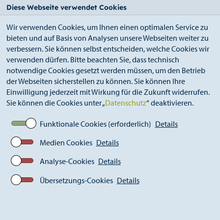
StädteRegion
Zum
Zur
Zur
Zum
Diese Webseite verwendet Cookies
Seiteninhalt.
Suche.
Hauptnavigation.
Footer.
Wir verwenden Cookies, um Ihnen einen optimalen Service zu
bieten und auf Basis von Analysen unsere Webseiten weiter zu
verbessern. Sie können selbst entscheiden, welche Cookies wir
verwenden dürfen. Bitte beachten Sie, dass technisch
notwendige Cookies gesetzt werden müssen, um den Betrieb
der Webseiten sicherstellen zu können. Sie können Ihre
Breadcrumb
Ämter
Raum, Mobilität, Klima (A 64)
Einwilligung jederzeit mit Wirkung für die Zukunft widerrufen.
Straßenbau und Verkehrslenkung
Sie können die Cookies unter „
Datenschutz
“ deaktivieren.
Radverkehr
Bahntrassenradweg Aachen-Jülich
Funktionale Cookies (erforderlich)
Details
Medien Cookies
Details
Bahntrassenradweg Aachen -
Analyse-Cookies
Details
Jülich
Übersetzungs-Cookies
Details
Zwischen Aachen und Jülich entsteht auf einer Länge von
ca. 30 km eine durchgehend und komfortabel zu