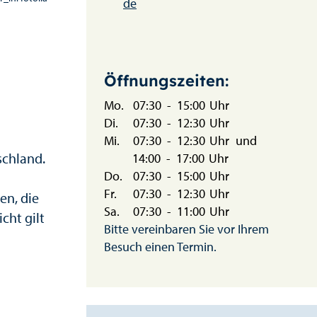
de
Öffnungszeiten:
Mo.
07:30
-
15:00
Uhr
Di.
07:30
-
12:30
Uhr
Mi.
07:30
-
12:30
Uhr
und
schland.
14:00
-
17:00
Uhr
Do.
07:30
-
15:00
Uhr
Fr.
07:30
-
12:30
Uhr
en, die
Sa.
07:30
-
11:00
Uhr
cht gilt
Bitte vereinbaren Sie vor Ihrem
Besuch einen Termin.