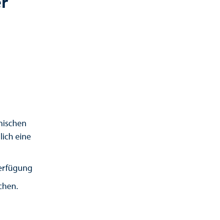
r
hnischen
ich eine
Verfügung
chen.