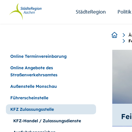
StädteRegion
Zum
Zur
Zur
Zum
Seiteninhalt.
Suche.
Hauptnavigation.
Footer.
StädteRegion
Politik
Breadcr
Ä
F
Online Terminvereinbarung
Online Angebote des
Straßenverkehrsamtes
Außenstelle Monschau
Führerscheinstelle
KFZ Zulassungsstelle
Fei
KFZ-Handel / Zulassungsdienste