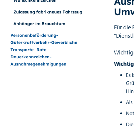
Aus
Wunschkennzeichen
Umw
Zulassung fabrikneues Fahrzeug
Anhänger im Brauchtum
Für die
"Dienstl
Personenbeförderung-
Güterkraftverkehr-Gewerbliche
Transporte- Rote
Wichtig
Dauerkennzeichen-
Wichtig
Ausnahmegenehmigungen
Es 
Grü
Hin
Als
Not
Die