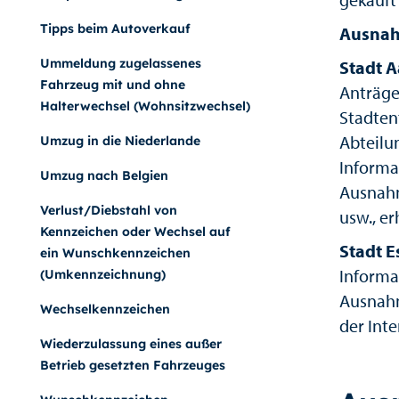
Tipps beim Autoverkauf
Ausnah
Ummeldung zugelassenes
Stadt 
Fahrzeug mit und ohne
Anträg
Halterwechsel (Wohnsitzwechsel)
Stadten
Abteilu
Umzug in die Niederlande
Informa
Umzug nach Belgien
Ausnah
Verlust/Diebstahl von
usw., er
Kennzeichen oder Wechsel auf
Stadt E
ein Wunschkennzeichen
Informa
(Umkennzeichnung)
Ausnahm
Wechselkennzeichen
der Inte
Wiederzulassung eines außer
Betrieb gesetzten Fahrzeuges