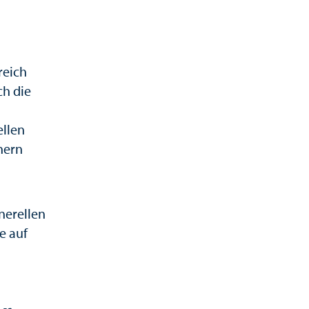
reich
ch die
ellen
nern
nerellen
e auf