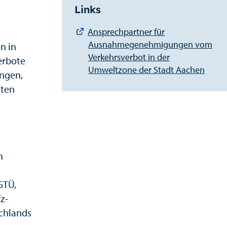
Links
Ansprechpartner für
Ausnahmegenehmigungen vom
n in
Verkehrsverbot in der
erbote
Umweltzone der Stadt Aachen
ungen,
hten
n
GTÜ,
z-
chlands