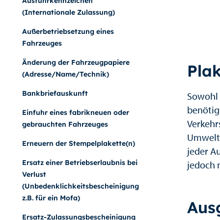
Ausfuhrkennzeichen
(Internationale Zulassung)
Außerbetriebsetzung eines
Fahrzeuges
Änderung der Fahrzeugpapiere
Plak
(Adresse/Name/Technik)
Bankbriefauskunft
Sowohl 
benötig
Einfuhr eines fabrikneuen oder
Verkehr
gebrauchten Fahrzeuges
Umweltz
Erneuern der Stempelplakette(n)
jeder A
Ersatz einer Betriebserlaubnis bei
jedoch 
Verlust
(Unbedenklichkeitsbescheinigung
z.B. für ein Mofa)
Ausg
Ersatz-Zulassungsbescheinigung