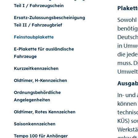
Teil I / Fahrzeugschein
Plakett
Ersatz-Zulassungsbescheinigung
Sowohl 
Teil II / Fahrzeugbrief
benötig
Deutsch
Feinstaubplakette
in Umwe
E-Plakette für ausländische
die jed
Fahrzeuge
muss. Di
Kurzzeitkennzeichen
Umwelt
Oldtimer, H-Kennzeichen
Ausgabe
Ordnungsbehördliche
In- und
Angelegenheiten
können 
technis
Oldtimer, Rotes Kennzeichen
KÜS) so
Saisonkennzeichen
Werkstä
Tempo 100 für Anhänger
gekauft