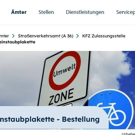
Ämter
Stellen
Dienstleistungen
Servicep
umb
mter
Straßenverkehrsamt (A 36)
KFZ Zulassungsstelle
einstaubplakette
nstaubplakette - Bestellung
Urheber