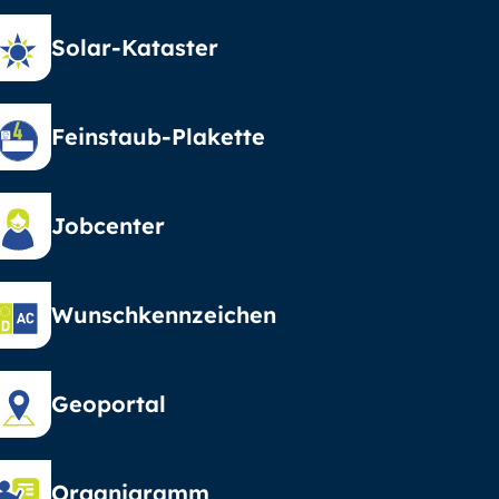
Solar-Kataster
Feinstaub-Plakette
Jobcenter
Wunschkennzeichen
Geoportal
Organigramm