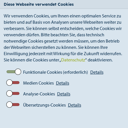
StädteRegion
Zum
Zur
Zur
Zum
Diese Webseite verwendet Cookies
Seiteninhalt.
Suche.
Hauptnavigation.
Footer.
Wir verwenden Cookies, um Ihnen einen optimalen Service zu
bieten und auf Basis von Analysen unsere Webseiten weiter zu
verbessern. Sie können selbst entscheiden, welche Cookies wir
verwenden dürfen. Bitte beachten Sie, dass technisch
notwendige Cookies gesetzt werden müssen, um den Betrieb
der Webseiten sicherstellen zu können. Sie können Ihre
Breadcrumb
Ämter
Kultur (S 16)
Einwilligung jederzeit mit Wirkung für die Zukunft widerrufen.
Fotografie-Forum (ehemals KuK)
Sie können die Cookies unter „
Datenschutz
“ deaktivieren.
KuK - Archiv
2023
The Jump
Funktionale Cookies (erforderlich)
Details
Medien Cookies
Details
Analyse-Cookies
Details
Übersetzungs-Cookies
Details