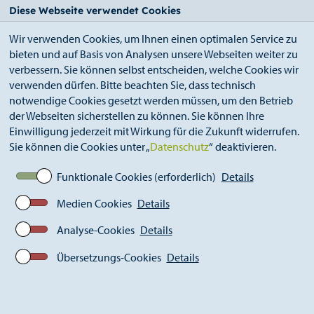
StädteRegion
Zum
Zur
Zur
Zum
Diese Webseite verwendet Cookies
Seiteninhalt.
Suche.
Hauptnavigation.
Footer.
Wir verwenden Cookies, um Ihnen einen optimalen Service zu
bieten und auf Basis von Analysen unsere Webseiten weiter zu
verbessern. Sie können selbst entscheiden, welche Cookies wir
verwenden dürfen. Bitte beachten Sie, dass technisch
notwendige Cookies gesetzt werden müssen, um den Betrieb
der Webseiten sicherstellen zu können. Sie können Ihre
Breadcrumb
Ämter
Ordnungsamt (A 32)
Einwilligung jederzeit mit Wirkung für die Zukunft widerrufen.
öffentlich-rechtliche Namensänderung
Sie können die Cookies unter „
Datenschutz
“ deaktivieren.
Funktionale Cookies (erforderlich)
Details
öffentlich-rechtliche
Medien Cookies
Details
Namensänderung
Analyse-Cookies
Details
Übersetzungs-Cookies
Details
Allgemeines
Öffentlich-rechtliche Namensänderungen richten sich
nach dem Gesetz über die Änderung von Familiennamen