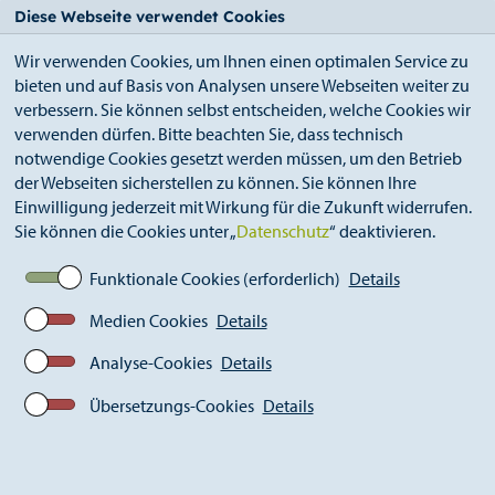
StädteRegion
Zum
Zur
Zur
Zum
Diese Webseite verwendet Cookies
Seiteninhalt.
Suche.
Hauptnavigation.
Footer.
Wir verwenden Cookies, um Ihnen einen optimalen Service zu
bieten und auf Basis von Analysen unsere Webseiten weiter zu
verbessern. Sie können selbst entscheiden, welche Cookies wir
verwenden dürfen. Bitte beachten Sie, dass technisch
notwendige Cookies gesetzt werden müssen, um den Betrieb
der Webseiten sicherstellen zu können. Sie können Ihre
Breadcrumb
Ämter
Einwilligung jederzeit mit Wirkung für die Zukunft widerrufen.
Amt für Kinder, Jugend und Familie (A 51)
Sie können die Cookies unter „
Datenschutz
“ deaktivieren.
Jugendarbeit / Jugendförderung
Funktionale Cookies (erforderlich)
Details
Medien Cookies
Details
Jugendarbeit /
Jugendförderung
Analyse-Cookies
Details
Unter dem Bereich "Jugendarbeit" finden Sie folgende
Übersetzungs-Cookies
Details
Bereiche mit weiterführenden Informationen: