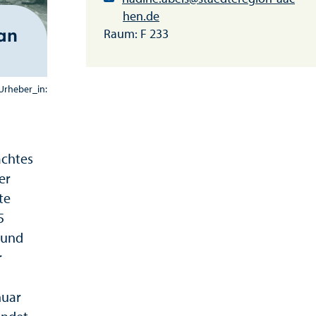
hen.de
an
Raum: F 233
Urheber_in:
achtes
er
te
5
 und
r
nuar