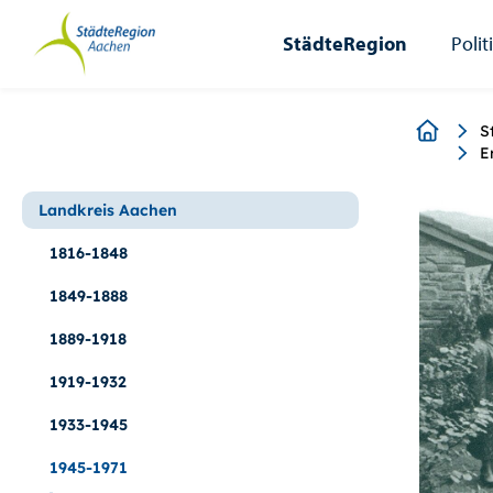
StädteRegion
Zum
Zur
Zur
Zum
Seiteninhalt.
Suche.
Hauptnavigation.
Footer.
StädteRegion
Polit
Breadcr
S
E
Landkreis Aachen
1816-1848
1849-1888
1889-1918
1919-1932
1933-1945
1945-1971