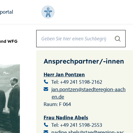
portal
 und WFG
Ansprechpartner/-innen
Herr Jan Pontzen
Tel: +49 241 5198-2162
jan.pontzen@staedteregion-aach
en.de
Raum: F 064
Frau Nadine Abels
Tel: +49 241 5198-2553
nadine.abels@staedteregion-aac