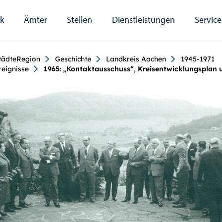
ik
Ämter
Stellen
Dienstleistungen
Service
umb
tädteRegion
Geschichte
Landkreis Aachen
1945-1971
reignisse
1965: „Kontaktausschuss“, Kreisentwicklungsplan