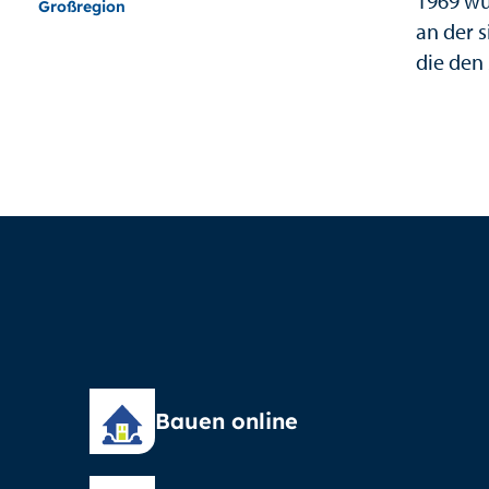
1969 wu
Großregion
an der 
die den
Bauen online