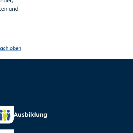
ndet,
ten und
ach oben
Ausbildung