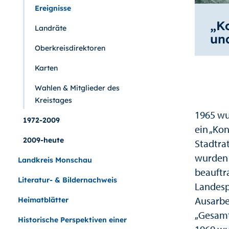
Ereignisse
„K
Landräte
un
Oberkreisdirektoren
Karten
Wahlen & Mitglieder des
Kreistages
1965 wu
1972-2009
ein „Ko
2009-heute
Stadtra
wurden 
Landkreis Monschau
beauftra
Literatur- & Bildernachweis
Landesp
Ausarbe
Heimatblätter
„Gesamt
Historische Perspektiven einer