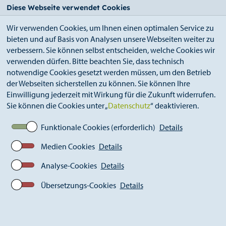
StädteRegion
Zum
Zur
Zur
Zum
Diese Webseite verwendet Cookies
Seiteninhalt.
Suche.
Hauptnavigation.
Footer.
Wir verwenden Cookies, um Ihnen einen optimalen Service zu
bieten und auf Basis von Analysen unsere Webseiten weiter zu
verbessern. Sie können selbst entscheiden, welche Cookies wir
verwenden dürfen. Bitte beachten Sie, dass technisch
notwendige Cookies gesetzt werden müssen, um den Betrieb
der Webseiten sicherstellen zu können. Sie können Ihre
Breadcrumb
Politik
Einwilligung jederzeit mit Wirkung für die Zukunft widerrufen.
Sie können die Cookies unter „
Datenschutz
“ deaktivieren.
Funktionale Cookies (erforderlich)
Details
Medien Cookies
Details
Analyse-Cookies
Details
Übersetzungs-Cookies
Details