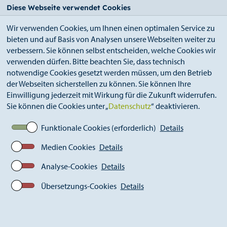
StädteRegion
Zum
Zur
Zur
Zum
Diese Webseite verwendet Cookies
Seiteninhalt.
Suche.
Hauptnavigation.
Footer.
Wir verwenden Cookies, um Ihnen einen optimalen Service zu
bieten und auf Basis von Analysen unsere Webseiten weiter zu
verbessern. Sie können selbst entscheiden, welche Cookies wir
verwenden dürfen. Bitte beachten Sie, dass technisch
notwendige Cookies gesetzt werden müssen, um den Betrieb
der Webseiten sicherstellen zu können. Sie können Ihre
Breadcrumb
Ämter
Straßenverkehrsamt (A 36)
Einwilligung jederzeit mit Wirkung für die Zukunft widerrufen.
Führerscheinstelle
Sie können die Cookies unter „
Datenschutz
“ deaktivieren.
Internationaler Führerschein
Funktionale Cookies (erforderlich)
Details
Medien Cookies
Details
Analyse-Cookies
Details
Übersetzungs-Cookies
Details