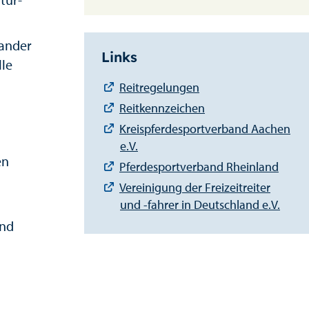
nander
Links
lle
Reitregelungen
Reitkennzeichen
Kreispferdesportverband Aachen
e.V.
en
Pferdesportverband Rheinland
Vereinigung der Freizeitreiter
und -fahrer in Deutschland e.V.
and