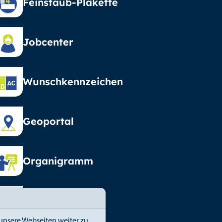
Feinstaub-Plakette
Jobcenter
Wunschkennzeichen
Geoportal
Organigramm
Vormundschaft
unsere Webseiten weiter zu