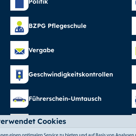
Politik
BZPG Pflegeschule
Vergabe
Geschwindigkeitskontrollen
Führerschein-Umtausch
verwendet Cookies
Elterngeld
nen einen optimalen Service zu bieten und auf Basis von Analysen 