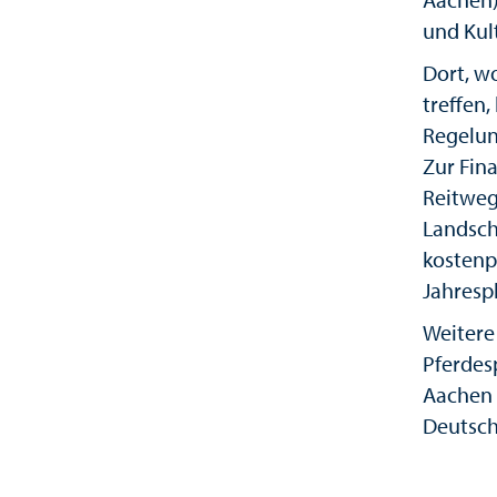
und Kul
Dort, w
treffen,
Regelun
Zur Fin
Reitweg
Landsch
kostenp
Jahresp
Weitere
Pferdes
Aachen (
Deutsch