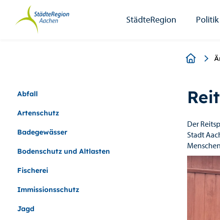
StädteRegion
Zum
Zur
Zur
Zum
Seiteninhalt.
Suche.
Hauptnavigation.
Footer.
StädteRegion
Politik
Breadcr
Ä
Rei
Abfall
Artenschutz
Der Reits
Badegewässer
Stadt Aac
Menschen 
Bodenschutz und Altlasten
Fischerei
Immissionsschutz
Jagd