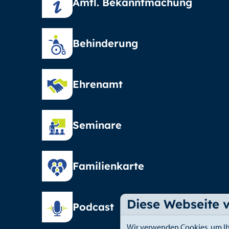
Amtl. Bekanntmachung
Behinderung
Ehrenamt
Seminare
Familienkarte
Diese Webseite 
Podcast
Wir verwenden Cookies, um Ih