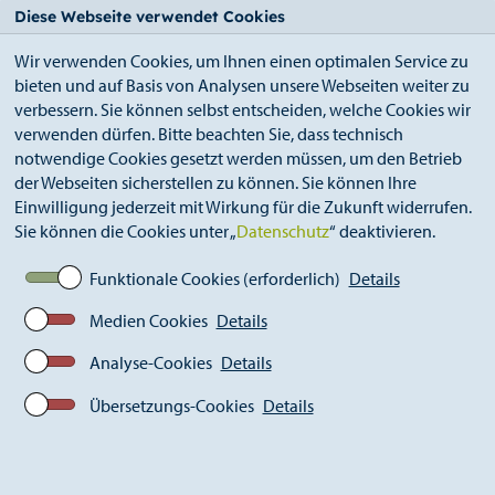
StädteRegion
Zum
Zur
Zur
Zum
Diese Webseite verwendet Cookies
Seiteninhalt.
Suche.
Hauptnavigation.
Footer.
Wir verwenden Cookies, um Ihnen einen optimalen Service zu
bieten und auf Basis von Analysen unsere Webseiten weiter zu
verbessern. Sie können selbst entscheiden, welche Cookies wir
verwenden dürfen. Bitte beachten Sie, dass technisch
notwendige Cookies gesetzt werden müssen, um den Betrieb
der Webseiten sicherstellen zu können. Sie können Ihre
Breadcrumb
Ämter
Umweltamt (A 70)
Abfall
Einwilligung jederzeit mit Wirkung für die Zukunft widerrufen.
Entsorgungsnachweis
Sie können die Cookies unter „
Datenschutz
“ deaktivieren.
Funktionale Cookies (erforderlich)
Details
Entsorgungsnachweis
Medien Cookies
Details
Analyse-Cookies
Details
Zur Überwachung der Entsorgung
gefährlicher Abfälle
sind gesetzlich vorgeschriebene Nachweise zu führen
Übersetzungs-Cookies
Details
(Nachweisverfahren gemäß Kreislaufwirtschaftsgesetz
und Nachweisverordnung).
Gemäß der Nachweisverordnung muss vorab die