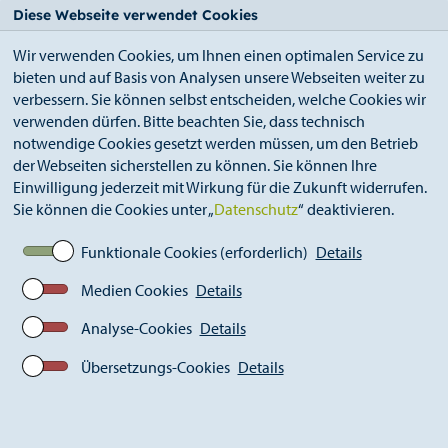
StädteRegion
Zum
Zur
Zur
Zum
Diese Webseite verwendet Cookies
Seiteninhalt.
Suche.
Hauptnavigation.
Footer.
Wir verwenden Cookies, um Ihnen einen optimalen Service zu
bieten und auf Basis von Analysen unsere Webseiten weiter zu
verbessern. Sie können selbst entscheiden, welche Cookies wir
verwenden dürfen. Bitte beachten Sie, dass technisch
notwendige Cookies gesetzt werden müssen, um den Betrieb
der Webseiten sicherstellen zu können. Sie können Ihre
Breadcrumb
Ämter
Amt für Soziales und Senioren (A 50)
Einwilligung jederzeit mit Wirkung für die Zukunft widerrufen.
Hilfen bei Pflegebedürftigkeit
Sie können die Cookies unter „
Datenschutz
“ deaktivieren.
Hilfe in Pflegeeinrichtungen
Funktionale Cookies (erforderlich)
Details
Medien Cookies
Details
Hilfe in Pflegeeinrichtungen
Analyse-Cookies
Details
Das Amt für Soziales und Senioren berät und unterstützt
Menschen in verschiedenen Lebensphasen und -
Übersetzungs-Cookies
Details
situationen. Einer der Schwerpunkte ist die Unterstützung
pflegebedürftiger Menschen in Alten- und
Pflegeeinrichtungen, die aufgrund ihres gesundheitlichen