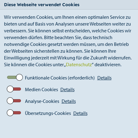
StädteRegion
Zum
Zur
Zur
Zum
Diese Webseite verwendet Cookies
Seiteninhalt.
Suche.
Hauptnavigation.
Footer.
Wir verwenden Cookies, um Ihnen einen optimalen Service zu
bieten und auf Basis von Analysen unsere Webseiten weiter zu
verbessern. Sie können selbst entscheiden, welche Cookies wir
verwenden dürfen. Bitte beachten Sie, dass technisch
notwendige Cookies gesetzt werden müssen, um den Betrieb
der Webseiten sicherstellen zu können. Sie können Ihre
Breadcrumb
Ämter
Bildungsbüro (A 43)
Einwilligung jederzeit mit Wirkung für die Zukunft widerrufen.
Städteregionaler Bildungstag
Sie können die Cookies unter „
Datenschutz
“ deaktivieren.
10 Jahre Bildungsnetzwerk
Themenforum MindMatters
Funktionale Cookies (erforderlich)
Details
Medien Cookies
Details
MindMatters - making mind
Analyse-Cookies
Details
matter: Psychische Gesundheit
Übersetzungs-Cookies
Details
als Ressource für eine gute
Schule!