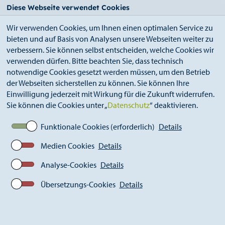
StädteRegion
Zum
Zur
Zur
Zum
Diese Webseite verwendet Cookies
Seiteninhalt.
Suche.
Hauptnavigation.
Footer.
Wir verwenden Cookies, um Ihnen einen optimalen Service zu
bieten und auf Basis von Analysen unsere Webseiten weiter zu
verbessern. Sie können selbst entscheiden, welche Cookies wir
verwenden dürfen. Bitte beachten Sie, dass technisch
notwendige Cookies gesetzt werden müssen, um den Betrieb
der Webseiten sicherstellen zu können. Sie können Ihre
Breadcrumb
Ämter
Versorgungsamt (A 57)
Einwilligung jederzeit mit Wirkung für die Zukunft widerrufen.
Schwerbehindertenrecht
Sie können die Cookies unter „
Datenschutz
“ deaktivieren.
Antragsteller mit Wohnsitz im Ausland-
Belgien/Niederlande
Funktionale Cookies (erforderlich)
Details
Medien Cookies
Details
Antragsteller mit Wohnsitz im
Analyse-Cookies
Details
Ausland- Belgien/Niederlande
Übersetzungs-Cookies
Details