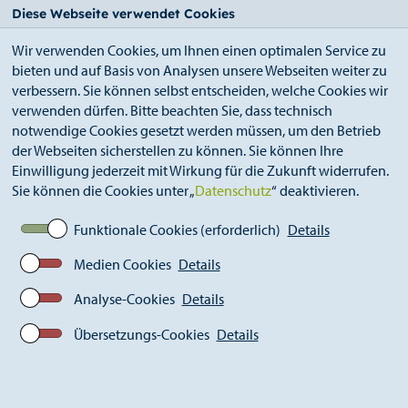
StädteRegion
Zum
Zur
Zur
Zum
Diese Webseite verwendet Cookies
Seiteninhalt.
Suche.
Hauptnavigation.
Footer.
Wir verwenden Cookies, um Ihnen einen optimalen Service zu
bieten und auf Basis von Analysen unsere Webseiten weiter zu
verbessern. Sie können selbst entscheiden, welche Cookies wir
verwenden dürfen. Bitte beachten Sie, dass technisch
notwendige Cookies gesetzt werden müssen, um den Betrieb
der Webseiten sicherstellen zu können. Sie können Ihre
Breadcrumb
Ämter
Einwilligung jederzeit mit Wirkung für die Zukunft widerrufen.
Amt für Verbraucherschutz, Tierschutz und
Sie können die Cookies unter „
Datenschutz
“ deaktivieren.
Veterinärwesen (A 39)
Verbraucherschutz
Funktionale Cookies (erforderlich)
Details
Meldung zu gesundheitl. nicht erwünschten
Stoffen durch Lebensmittel- und
Medien Cookies
Details
Futtermittelunternehmer
Analyse-Cookies
Details
Übersetzungs-Cookies
Details
Meldung von gesundheitlich
nicht erwünschten Stoffen