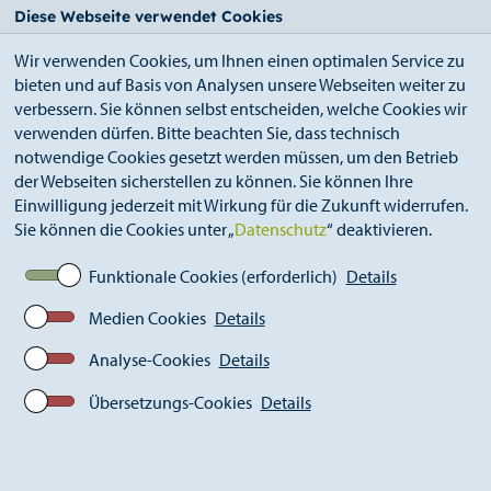
StädteRegion
Zum
Zur
Zur
Zum
Diese Webseite verwendet Cookies
Seiteninhalt.
Suche.
Hauptnavigation.
Footer.
Wir verwenden Cookies, um Ihnen einen optimalen Service zu
bieten und auf Basis von Analysen unsere Webseiten weiter zu
verbessern. Sie können selbst entscheiden, welche Cookies wir
verwenden dürfen. Bitte beachten Sie, dass technisch
notwendige Cookies gesetzt werden müssen, um den Betrieb
der Webseiten sicherstellen zu können. Sie können Ihre
Breadcrumb
Ämter
Amt für Soziales und Senioren (A 50)
Einwilligung jederzeit mit Wirkung für die Zukunft widerrufen.
Hilfen bei Pflegebedürftigkeit
Sie können die Cookies unter „
Datenschutz
“ deaktivieren.
Angebote zur Unterstützung im Alltag
Funktionale Cookies (erforderlich)
Details
Medien Cookies
Details
Angebote zur Unterstützung im
Alltag
Analyse-Cookies
Details
Nach § 45 b SGB XI haben Pflegebedürftige einen
Übersetzungs-Cookies
Details
Anspruch auf einen Entlastungsbeitrag in Höhe von bis zu
131 Euro monatlich. Dieser Betrag kann u.a. eingesetzt
werden für Angebote zur Unterstützung im Alltag.