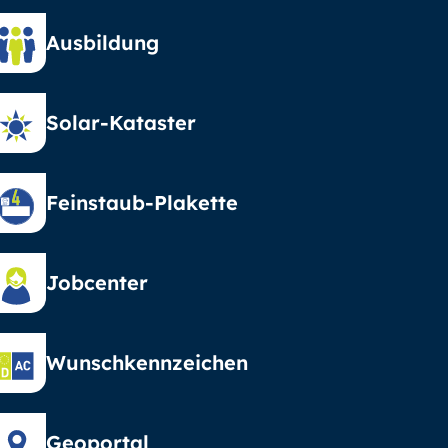
Ausbildung
Solar-Kataster
Feinstaub-Plakette
Jobcenter
Wunschkennzeichen
Geoportal