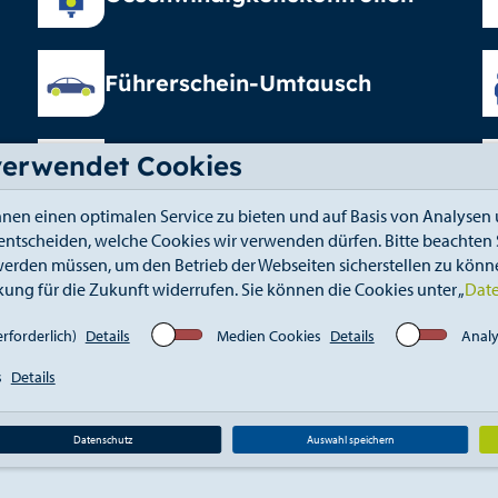
Führerschein-Umtausch
verwendet Cookies
Elterngeld
nen einen optimalen Service zu bieten und auf Basis von Analysen 
 entscheiden, welche Cookies wir verwenden dürfen. Bitte beachten S
erden müssen, um den Betrieb der Webseiten sicherstellen zu könne
kung für die Zukunft widerrufen. Sie können die Cookies unter „
Dat
fahrt
Kontakt
Elektronischer Zugang
Whistle
rforderlich)
Details
Medien Cookies
Details
Analy
s
Details
Datenschutz
Auswahl speichern