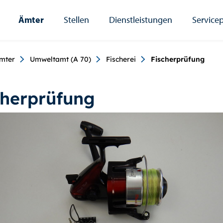
Ämter
Stellen
Dienstleistungen
Servicep
umb
mter
Umweltamt (A 70)
Fischerei
Fischerprüfung
cherprüfung