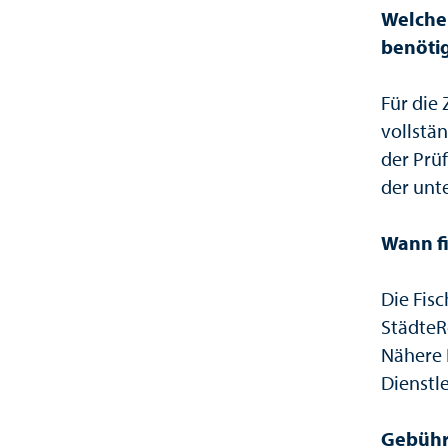
Welche
benötig
Für die
vollstä
der Prü
der unt
Wann fi
Die Fis
StädteR
Nähere 
Dienstl
Gebüh