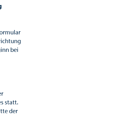
g
formular
richtung
inn bei
er
 statt.
tte der