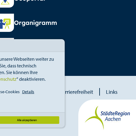
Organigramm
Vormundschaft
unsere Webseiten weiter zu
ie, dass technisch
n. Sie können Ihre
enschutz
“ deaktivieren.
blower
Erklärung zur Barrierefreiheit
Links
se-Cookies
Details
Alle akzeptieren