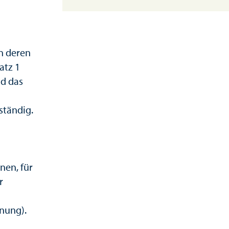
in deren
atz 1
nd das
ständig.
nen, für
r
dnung).