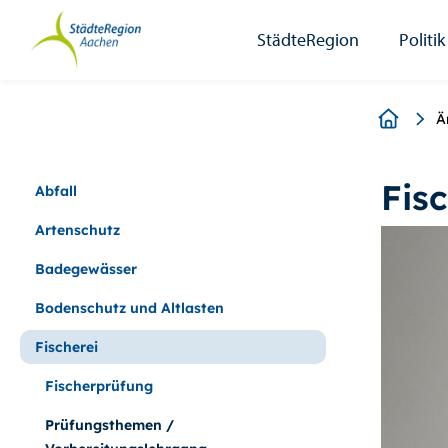
StädteRegion
Zum
Zur
Zur
Zum
Seiteninhalt.
Suche.
Hauptnavigation.
Footer.
StädteRegion
Politik
Breadcr
Ä
Fis
Abfall
Artenschutz
Badegewässer
Bodenschutz und Altlasten
Fischerei
Fischerprüfung
Prüfungsthemen /