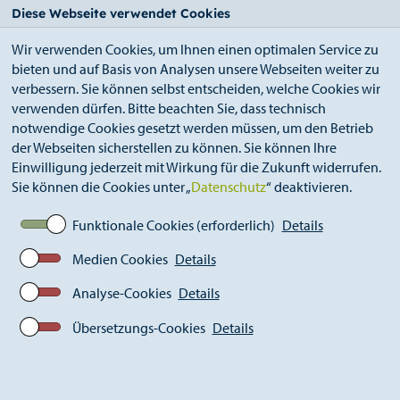
StädteRegion
Zum
Zur
Zur
Zum
Diese Webseite verwendet Cookies
Seiteninhalt.
Suche.
Hauptnavigation.
Footer.
Wir verwenden Cookies, um Ihnen einen optimalen Service zu
bieten und auf Basis von Analysen unsere Webseiten weiter zu
verbessern. Sie können selbst entscheiden, welche Cookies wir
verwenden dürfen. Bitte beachten Sie, dass technisch
notwendige Cookies gesetzt werden müssen, um den Betrieb
der Webseiten sicherstellen zu können. Sie können Ihre
Breadcrumb
Ämter
Einwilligung jederzeit mit Wirkung für die Zukunft widerrufen.
Kommunales Integrationszentrum (A 46)
Sie können die Cookies unter „
Datenschutz
“ deaktivieren.
Integration als Querschnittsaufgabe
Migrantenorganisationen
Funktionale Cookies (erforderlich)
Details
Medien Cookies
Details
Analyse-Cookies
Details
Übersetzungs-Cookies
Details