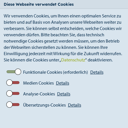
StädteRegion
Zum
Zur
Zur
Zum
Diese Webseite verwendet Cookies
Seiteninhalt.
Suche.
Hauptnavigation.
Footer.
Wir verwenden Cookies, um Ihnen einen optimalen Service zu
bieten und auf Basis von Analysen unsere Webseiten weiter zu
verbessern. Sie können selbst entscheiden, welche Cookies wir
verwenden dürfen. Bitte beachten Sie, dass technisch
notwendige Cookies gesetzt werden müssen, um den Betrieb
der Webseiten sicherstellen zu können. Sie können Ihre
Breadcrumb
StädteRegion
Geschichte
Einwilligung jederzeit mit Wirkung für die Zukunft widerrufen.
Landkreis Aachen
1889-1918
Ereignisse
Sie können die Cookies unter „
Datenschutz
“ deaktivieren.
1891: Das Kreispflegehaus entsteht
Funktionale Cookies (erforderlich)
Details
Medien Cookies
Details
Analyse-Cookies
Details
Übersetzungs-Cookies
Details