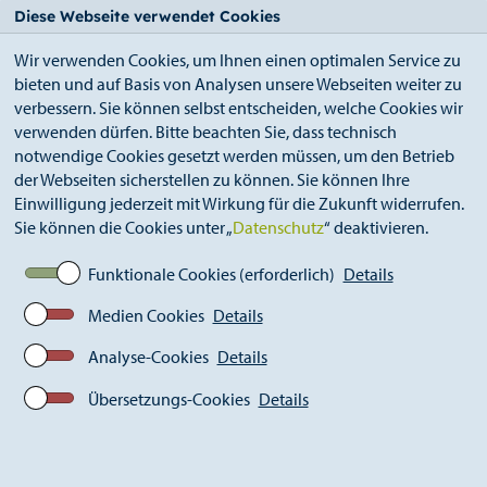
StädteRegion
Zum
Zur
Zur
Zum
Diese Webseite verwendet Cookies
Seiteninhalt.
Suche.
Hauptnavigation.
Footer.
Wir verwenden Cookies, um Ihnen einen optimalen Service zu
bieten und auf Basis von Analysen unsere Webseiten weiter zu
verbessern. Sie können selbst entscheiden, welche Cookies wir
verwenden dürfen. Bitte beachten Sie, dass technisch
notwendige Cookies gesetzt werden müssen, um den Betrieb
der Webseiten sicherstellen zu können. Sie können Ihre
Breadcrumb
Ämter
Bildungsbüro (A 43)
Einwilligung jederzeit mit Wirkung für die Zukunft widerrufen.
Bildungsmonitoring
Sie können die Cookies unter „
Datenschutz
“ deaktivieren.
Funktionale Cookies (erforderlich)
Details
Bildungsmonitoring
Medien Cookies
Details
Analyse-Cookies
Details
Übersetzungs-Cookies
Details