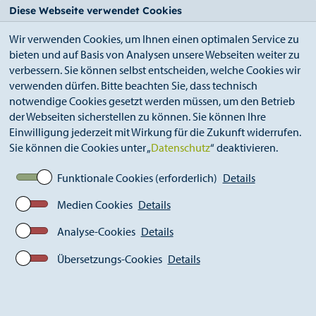
StädteRegion
Zum
Zur
Zur
Zum
Diese Webseite verwendet Cookies
Seiteninhalt.
Suche.
Hauptnavigation.
Footer.
Wir verwenden Cookies, um Ihnen einen optimalen Service zu
bieten und auf Basis von Analysen unsere Webseiten weiter zu
verbessern. Sie können selbst entscheiden, welche Cookies wir
verwenden dürfen. Bitte beachten Sie, dass technisch
notwendige Cookies gesetzt werden müssen, um den Betrieb
der Webseiten sicherstellen zu können. Sie können Ihre
Breadcrumb
Ämter
Einwilligung jederzeit mit Wirkung für die Zukunft widerrufen.
Strukturentwicklung, Tourismus, Europa und
Sie können die Cookies unter „
Datenschutz
“ deaktivieren.
Ehrenamt (S 85)
Veranstaltungen der StädteRegion
Funktionale Cookies (erforderlich)
Details
Kinderprinzenempfang
Medien Cookies
Details
Analyse-Cookies
Details
Übersetzungs-Cookies
Details