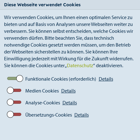
StädteRegion
Zum
Zur
Zur
Zum
Diese Webseite verwendet Cookies
Seiteninhalt.
Suche.
Hauptnavigation.
Footer.
Wir verwenden Cookies, um Ihnen einen optimalen Service zu
bieten und auf Basis von Analysen unsere Webseiten weiter zu
verbessern. Sie können selbst entscheiden, welche Cookies wir
verwenden dürfen. Bitte beachten Sie, dass technisch
notwendige Cookies gesetzt werden müssen, um den Betrieb
der Webseiten sicherstellen zu können. Sie können Ihre
Breadcrumb
StädteRegion
Geschichte
Einwilligung jederzeit mit Wirkung für die Zukunft widerrufen.
Landkreis Aachen
2009-heute
Ereignisse
Sie können die Cookies unter „
Datenschutz
“ deaktivieren.
2015: Flüchtlingsunterbringung durch die
StädteRegion
Funktionale Cookies (erforderlich)
Details
Medien Cookies
Details
Analyse-Cookies
Details
Übersetzungs-Cookies
Details
2015: Flüchtlingsunterbringung durch die