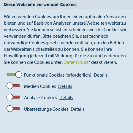
StädteRegion
Zum
Zur
Zur
Zum
Diese Webseite verwendet Cookies
Seiteninhalt.
Suche.
Hauptnavigation.
Footer.
Wir verwenden Cookies, um Ihnen einen optimalen Service zu
bieten und auf Basis von Analysen unsere Webseiten weiter zu
verbessern. Sie können selbst entscheiden, welche Cookies wir
verwenden dürfen. Bitte beachten Sie, dass technisch
notwendige Cookies gesetzt werden müssen, um den Betrieb
der Webseiten sicherstellen zu können. Sie können Ihre
Breadcrumb
Ämter
Kämmerei / Kasse (A 20)
Einwilligung jederzeit mit Wirkung für die Zukunft widerrufen.
Zahlungsverkehr
Sie müssen Geld bezahlen
Sie können die Cookies unter „
Datenschutz
“ deaktivieren.
Funktionale Cookies (erforderlich)
Details
Sie müssen Geld bezahlen
Medien Cookies
Details
Analyse-Cookies
Details
Übersetzungs-Cookies
Details