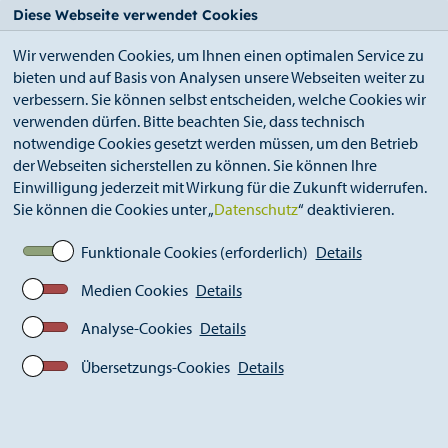
StädteRegion
Zum
Zur
Zur
Zum
Diese Webseite verwendet Cookies
Seiteninhalt.
Suche.
Hauptnavigation.
Footer.
Wir verwenden Cookies, um Ihnen einen optimalen Service zu
bieten und auf Basis von Analysen unsere Webseiten weiter zu
verbessern. Sie können selbst entscheiden, welche Cookies wir
verwenden dürfen. Bitte beachten Sie, dass technisch
notwendige Cookies gesetzt werden müssen, um den Betrieb
der Webseiten sicherstellen zu können. Sie können Ihre
Breadcrumb
StädteRegion
Geschichte
Einwilligung jederzeit mit Wirkung für die Zukunft widerrufen.
Landkreis Aachen
2009-heute
Ereignisse
Sie können die Cookies unter „
Datenschutz
“ deaktivieren.
Juni 2021: Gesundheitskiosk kommt
Funktionale Cookies (erforderlich)
Details
Medien Cookies
Details
Analyse-Cookies
Details
Übersetzungs-Cookies
Details