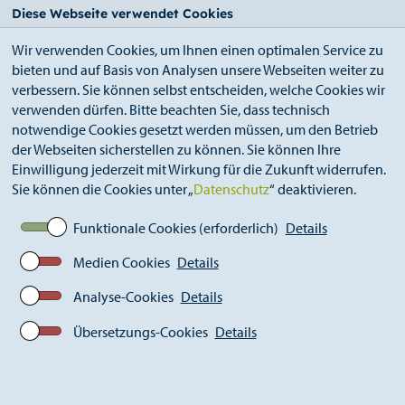
StädteRegion
Zum
Zur
Zur
Zum
Diese Webseite verwendet Cookies
Seiteninhalt.
Suche.
Hauptnavigation.
Footer.
Wir verwenden Cookies, um Ihnen einen optimalen Service zu
bieten und auf Basis von Analysen unsere Webseiten weiter zu
verbessern. Sie können selbst entscheiden, welche Cookies wir
verwenden dürfen. Bitte beachten Sie, dass technisch
notwendige Cookies gesetzt werden müssen, um den Betrieb
der Webseiten sicherstellen zu können. Sie können Ihre
Breadcrumb
Ämter
Straßenverkehrsamt (A 36)
Einwilligung jederzeit mit Wirkung für die Zukunft widerrufen.
Führerscheinstelle
Fahrlehrerlaubnis
Sie können die Cookies unter „
Datenschutz
“ deaktivieren.
Funktionale Cookies (erforderlich)
Details
Medien Cookies
Details
Analyse-Cookies
Details
Übersetzungs-Cookies
Details