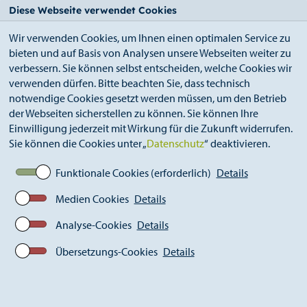
StädteRegion
Zum
Zur
Zur
Zum
Diese Webseite verwendet Cookies
Seiteninhalt.
Suche.
Hauptnavigation.
Footer.
Wir verwenden Cookies, um Ihnen einen optimalen Service zu
bieten und auf Basis von Analysen unsere Webseiten weiter zu
verbessern. Sie können selbst entscheiden, welche Cookies wir
verwenden dürfen. Bitte beachten Sie, dass technisch
notwendige Cookies gesetzt werden müssen, um den Betrieb
der Webseiten sicherstellen zu können. Sie können Ihre
Breadcrumb
Ämter
Straßenverkehrsamt (A 36)
Einwilligung jederzeit mit Wirkung für die Zukunft widerrufen.
Führerscheinstelle
Sie können die Cookies unter „
Datenschutz
“ deaktivieren.
Fahrschulangelegenheiten
Funktionale Cookies (erforderlich)
Details
Medien Cookies
Details
Analyse-Cookies
Details
Übersetzungs-Cookies
Details