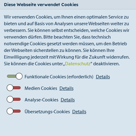
StädteRegion
Zum
Zur
Zur
Zum
Diese Webseite verwendet Cookies
Seiteninhalt.
Suche.
Hauptnavigation.
Footer.
Wir verwenden Cookies, um Ihnen einen optimalen Service zu
bieten und auf Basis von Analysen unsere Webseiten weiter zu
verbessern. Sie können selbst entscheiden, welche Cookies wir
verwenden dürfen. Bitte beachten Sie, dass technisch
notwendige Cookies gesetzt werden müssen, um den Betrieb
der Webseiten sicherstellen zu können. Sie können Ihre
Breadcrumb
Elektronischer Zugang
Einwilligung jederzeit mit Wirkung für die Zukunft widerrufen.
Sie können die Cookies unter „
Datenschutz
“ deaktivieren.
Funktionale Cookies (erforderlich)
Details
Elektronischer Zugang
Medien Cookies
Details
Elektronische Kommunikation mit der StädteRegion
Analyse-Cookies
Details
Aachen
Übersetzungs-Cookies
Details
1. Zugangseröffnung
Die StädteRegion Aachen bietet die Möglichkeit zur