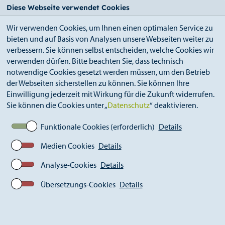
StädteRegion
Zum
Zur
Zur
Zum
Diese Webseite verwendet Cookies
Seiteninhalt.
Suche.
Hauptnavigation.
Footer.
Wir verwenden Cookies, um Ihnen einen optimalen Service zu
bieten und auf Basis von Analysen unsere Webseiten weiter zu
verbessern. Sie können selbst entscheiden, welche Cookies wir
verwenden dürfen. Bitte beachten Sie, dass technisch
notwendige Cookies gesetzt werden müssen, um den Betrieb
der Webseiten sicherstellen zu können. Sie können Ihre
Breadcrumb
StädteRegion
Geschichte
Einwilligung jederzeit mit Wirkung für die Zukunft widerrufen.
Landkreis Monschau
1945-1971
Sie können die Cookies unter „
Datenschutz
“ deaktivieren.
Funktionale Cookies (erforderlich)
Details
Hier erfahren Sie Einzelheiten
Medien Cookies
Details
zu den Ereignissen der Jahre
Analyse-Cookies
Details
1945-1971
Übersetzungs-Cookies
Details