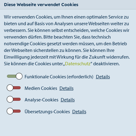
StädteRegion
Zum
Zur
Zur
Zum
Diese Webseite verwendet Cookies
Seiteninhalt.
Suche.
Hauptnavigation.
Footer.
Wir verwenden Cookies, um Ihnen einen optimalen Service zu
bieten und auf Basis von Analysen unsere Webseiten weiter zu
verbessern. Sie können selbst entscheiden, welche Cookies wir
verwenden dürfen. Bitte beachten Sie, dass technisch
notwendige Cookies gesetzt werden müssen, um den Betrieb
der Webseiten sicherstellen zu können. Sie können Ihre
Breadcrumb
StädteRegion
Starkregen
Einwilligung jederzeit mit Wirkung für die Zukunft widerrufen.
Schutzstrategien gegen Starkregen
Sie können die Cookies unter „
Datenschutz
“ deaktivieren.
Funktionale Cookies (erforderlich)
Details
Medien Cookies
Details
Analyse-Cookies
Details
Übersetzungs-Cookies
Details