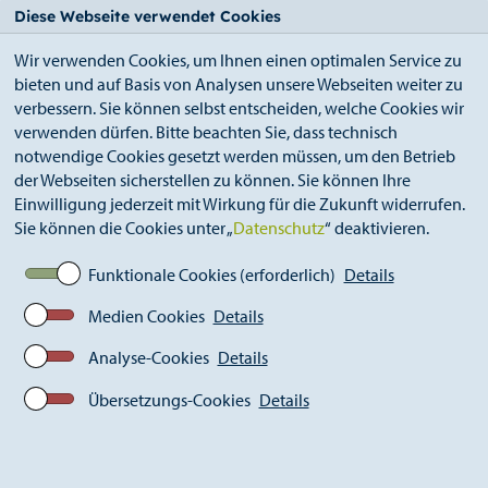
StädteRegion
Zum
Zur
Zur
Zum
Diese Webseite verwendet Cookies
Seiteninhalt.
Suche.
Hauptnavigation.
Footer.
Wir verwenden Cookies, um Ihnen einen optimalen Service zu
bieten und auf Basis von Analysen unsere Webseiten weiter zu
verbessern. Sie können selbst entscheiden, welche Cookies wir
verwenden dürfen. Bitte beachten Sie, dass technisch
notwendige Cookies gesetzt werden müssen, um den Betrieb
der Webseiten sicherstellen zu können. Sie können Ihre
Breadcrumb
Ämter
Einwilligung jederzeit mit Wirkung für die Zukunft widerrufen.
Amt für Inklusion und Sozialplanung (A 58)
Sie können die Cookies unter „
Datenschutz
“ deaktivieren.
Informationen in Leichter Sprache
Funktionale Cookies (erforderlich)
Details
Medien Cookies
Details
Informationen in Leichter
Sprache
Analyse-Cookies
Details
Hier finden Sie Informationen zu unterschiedlichen
Übersetzungs-Cookies
Details
Themen in Leichter Sprache.