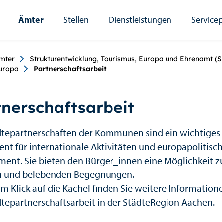
Ämter
Stellen
Dienstleistungen
Servicep
umb
mter
Strukturentwicklung, Tourismus, Europa und Ehrenamt (S
uropa
Partnerschaftsarbeit
tnerschaftsarbeit
dtepartnerschaften der Kommunen sind ein wichtiges
ent für internationale Aktivitäten und europapolitisc
ent. Sie bieten den Bürger_innen eine Möglichkeit z
n und belebenden Begegnungen.
em Klick auf die Kachel finden Sie weitere Information
dtepartnerschaftsarbeit in der StädteRegion Aachen.