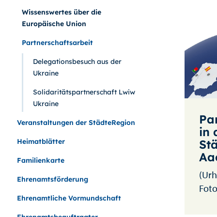
Wissenswertes über die
Europäische Union
Partnerschaftsarbeit
Delegationsbesuch aus der
Ukraine
Solidaritätspartnerschaft Lwiw
Ukraine
Pa
Veranstaltungen der StädteRegion
in 
Heimatblätter
St
Aa
Familienkarte
(Urh
Ehrenamtsförderung
Foto
Ehrenamtliche Vormundschaft