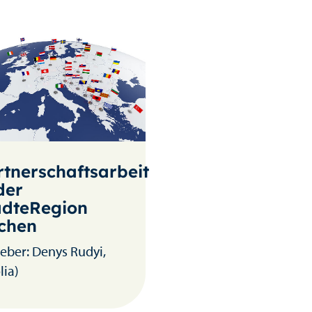
rtnerschaftsarbeit
der
ädteRegion
chen
eber: Denys Rudyi,
lia)