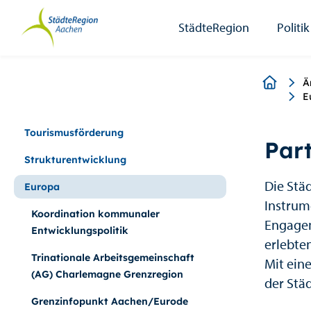
StädteRegion
Zum
Zur
Zur
Zum
Seiteninhalt.
Suche.
Hauptnavigation.
Footer.
StädteRegion
Politik
Breadcr
Ä
E
Tourismusförderung
Par
Strukturentwicklung
Die Stä
Europa
Instrum
Koordination kommunaler
Engagem
Entwicklungspolitik
erlebte
Trinationale Arbeitsgemeinschaft
Mit ein
(AG) Charlemagne Grenzregion
der Stä
Grenzinfopunkt Aachen/Eurode