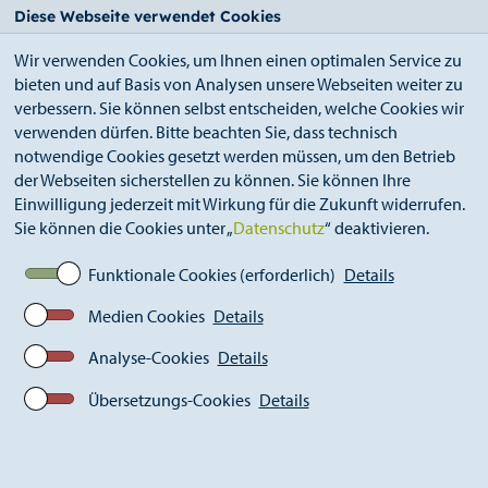
StädteRegion
Zum
Zur
Zur
Zum
Diese Webseite verwendet Cookies
Seiteninhalt.
Suche.
Hauptnavigation.
Footer.
Wir verwenden Cookies, um Ihnen einen optimalen Service zu
bieten und auf Basis von Analysen unsere Webseiten weiter zu
verbessern. Sie können selbst entscheiden, welche Cookies wir
verwenden dürfen. Bitte beachten Sie, dass technisch
notwendige Cookies gesetzt werden müssen, um den Betrieb
der Webseiten sicherstellen zu können. Sie können Ihre
Breadcrumb
Ämter
Einwilligung jederzeit mit Wirkung für die Zukunft widerrufen.
Amt für Inklusion und Sozialplanung (A 58)
Sie können die Cookies unter „
Datenschutz
“ deaktivieren.
Fördermöglichkeiten
Inklusive Projekte
Funktionale Cookies (erforderlich)
Details
Medien Cookies
Details
Förderung von inklusiven
Projekten
Analyse-Cookies
Details
Zuwendungen für inklusive Projekte unterstützen
Übersetzungs-Cookies
Details
Vorhaben und Initiativen, die das Miteinander von
Menschen mit und ohne Behinderung fördern oder die
generelle Teilhabe von Menschen mit Behinderung