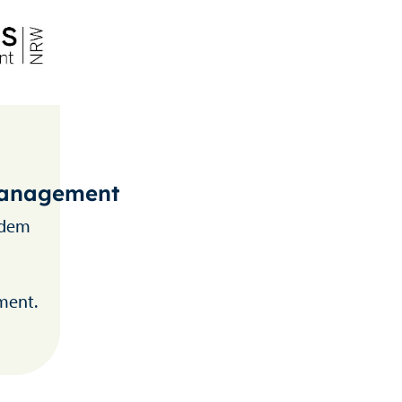
management
 dem
ment.