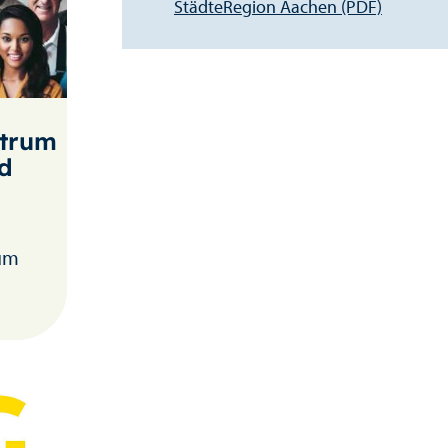
StädteRegion Aachen (PDF)
trum
nd
 um