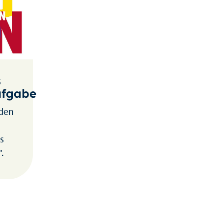
s
ufgabe
 den
s
.