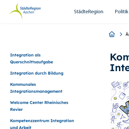
StädteRegion
Zum
Zur
Zur
Zum
Seiteninhalt.
Suche.
Hauptnavigation.
Footer.
StädteRegion
Politik
Breadcr
Ä
Kom
Integration als
Querschnittsaufgabe
Int
Integration durch Bildung
Kommunales
Integrationsmanagement
Welcome Center Rheinisches
Revier
Kompetenzzentrum Integration
und Arbeit