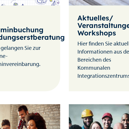
Aktuelles/
Veranstaltung
rminbuchung
Workshops
ldungserstberatung
Hier finden Sie aktuel
 gelangen Sie zur
Informationen aus d
ne-
Bereichen des
minvereinbarung.
Kommunalen
Integrationszentrums