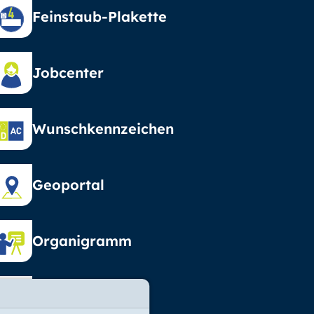
Feinstaub-Plakette
Jobcenter
Wunschkennzeichen
Geoportal
Organigramm
Vormundschaft