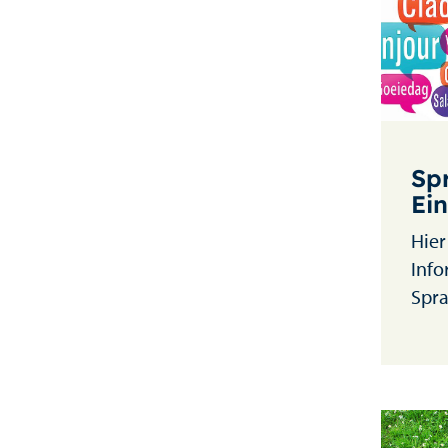
Sp
Ei
Hier
Info
Spra