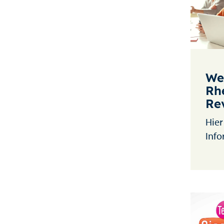
We
Rh
Re
Hier
Info