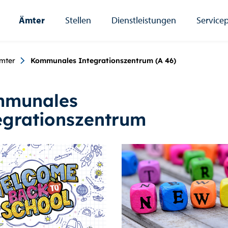
Ämter
Stellen
Dienstleistungen
Servicep
umb
mter
Kommunales Integrationszentrum (A 46)
munales
egrationszentrum