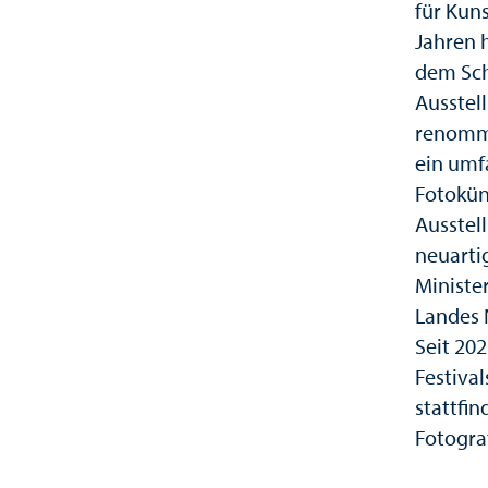
für Kun
Jahren 
dem Sch
Ausstel
renommi
ein umf
Fotokün
Ausstell
neuarti
Ministe
Landes 
Seit 20
Festiva
stattfin
Fotogra