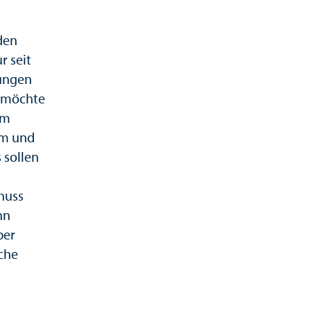
den
r seit
tungen
n möchte
um
ilm und
 sollen
huss
nn
ber
che