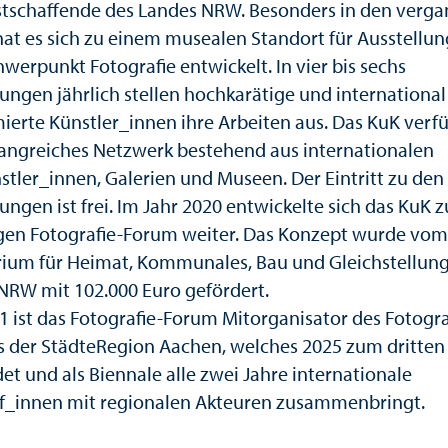
stschaffende des Landes NRW. Besonders in den verg
hat es sich zu einem musealen Standort für Ausstellu
werpunkt Fotografie entwickelt. In vier bis sechs
lungen jährlich stellen hochkarätige und international
erte Künstler_innen ihre Arbeiten aus. Das KuK verf
angreiches Netzwerk bestehend aus internationalen
stler_innen, Galerien und Museen. Der Eintritt zu den
ungen ist frei. Im Jahr 2020 entwickelte sich das KuK 
gen Fotografie-Forum weiter. Das Konzept wurde vom
rium für Heimat, Kommunales, Bau und Gleichstellung
NRW mit 102.000 Euro gefördert.
21 ist das Fotografie-Forum Mitorganisator des Fotogra
ls der StädteRegion Aachen, welches 2025 zum dritten
det und als Biennale alle zwei Jahre internationale
f_innen mit regionalen Akteuren zusammenbringt.