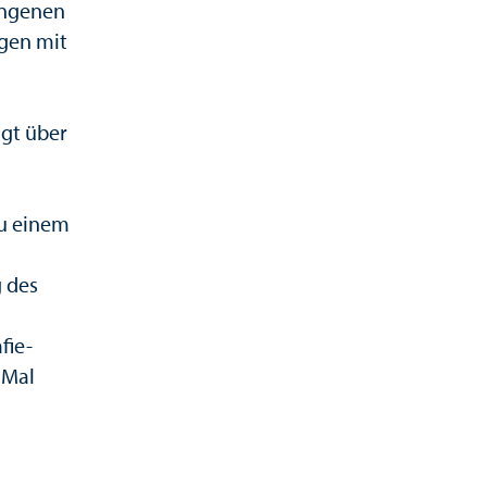
angenen
ngen mit
ügt über
zu einem
 des
fie-
 Mal