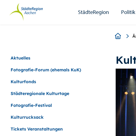
StädteRegion
Zum
Zur
Zur
Zum
Seiteninhalt.
Suche.
Hauptnavigation.
Footer.
StädteRegion
Politik
Breadcr
Ä
Kult
Aktuelles
Fotografie-Forum (ehemals KuK)
Kulturfonds
Städteregionale Kulturtage
Fotografie-Festival
Kulturrucksack
Tickets Veranstaltungen