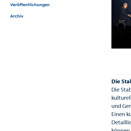
Veröffentlichungen
Archiv
Die Sta
Die Stab
kulture
und Gem
Einen k
Detaill
können S