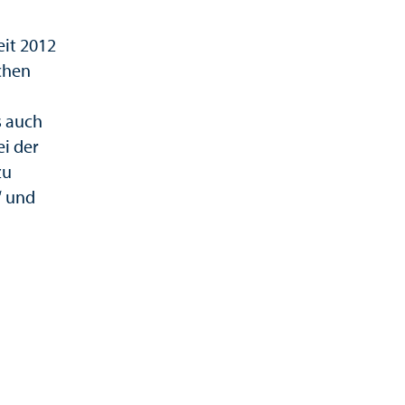
it 2012
achen
s auch
ei der
zu
“ und