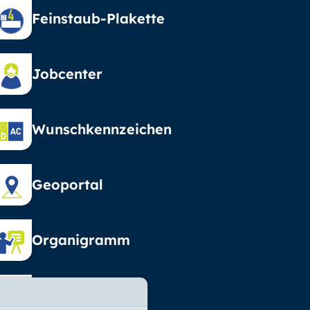
Feinstaub-Plakette
Jobcenter
Wunschkennzeichen
Geoportal
Organigramm
Vormundschaft