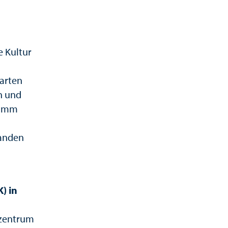
e Kultur
parten
n und
ramm
n
fanden
) in
rzentrum