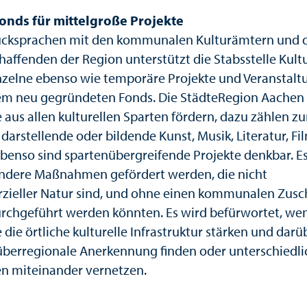
onds für mittelgroße Projekte
cksprachen mit den kommunalen Kulturämtern und 
affenden der Region unterstützt die Stabsstelle Kultu
nzelne ebenso wie temporäre Projekte und Veranstal
em neu gegründeten Fonds. Die StädteRegion Aache
e aus allen kulturellen Sparten fördern, dazu zählen z
 darstellende oder bildende Kunst, Musik, Literatur, F
Ebenso sind spartenübergreifende Projekte denkbar. Es
ndere Maßnahmen gefördert werden, die nicht
ieller Natur sind, und ohne einen kommunalen Zusc
urchgeführt werden könnten. Es wird befürwortet, we
 die örtliche kulturelle Infrastruktur stärken und darü
überregionale Anerkennung finden oder unterschiedli
n miteinander vernetzen.