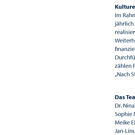
Kulture
Im Rahm
jährlich
realisier
Weiterh
finanzi
Durchfü
zählen P
„Nach S
Das Tea
Dr. Nin
Sophie 
Meike E
Jan-Lin