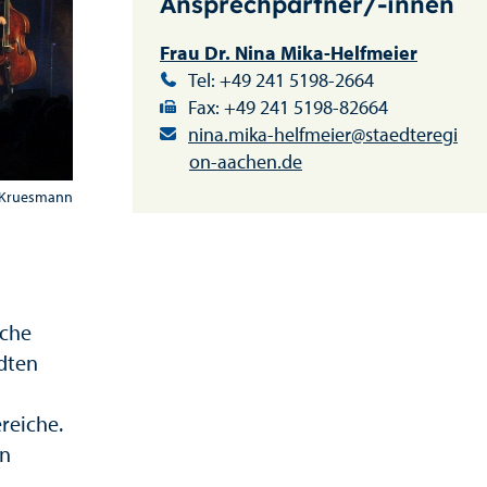
Ansprechpartner/-innen
Frau Dr. Nina Mika-Helfmeier
Tel: +49 241 5198-2664
Fax: +49 241 5198-82664
nina.mika-helfmeier@staedteregi
on-aachen.de
a Kruesmann
iche
ädten
reiche.
en