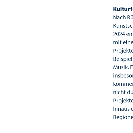
Kulturf
Nach Rü
Kunstsch
2024 ei
mit ein
Projekt
Beispiel
Musik. 
insbeso
kommerz
nicht d
Projekte
hinaus 
Regione