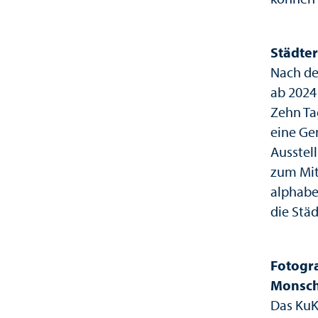
Städte
Nach dem
ab 2024
Zehn Ta
eine Ge
Ausstel
zum Mit
alphabe
die Städ
Fotogr
Monsc
Das KuK