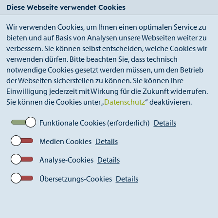
StädteRegion
Zum
Zur
Zur
Zum
Diese Webseite verwendet Cookies
Seiteninhalt.
Suche.
Hauptnavigation.
Footer.
Wir verwenden Cookies, um Ihnen einen optimalen Service zu
bieten und auf Basis von Analysen unsere Webseiten weiter zu
verbessern. Sie können selbst entscheiden, welche Cookies wir
verwenden dürfen. Bitte beachten Sie, dass technisch
notwendige Cookies gesetzt werden müssen, um den Betrieb
der Webseiten sicherstellen zu können. Sie können Ihre
Breadcrumb
StädteRegion
Geschichte
Einwilligung jederzeit mit Wirkung für die Zukunft widerrufen.
Sie können die Cookies unter „
Datenschutz
“ deaktivieren.
Funktionale Cookies (erforderlich)
Details
Medien Cookies
Details
Analyse-Cookies
Details
Übersetzungs-Cookies
Details