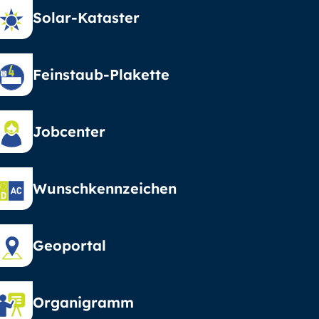
Solar-Kataster
Feinstaub-Plakette
Jobcenter
Wunschkennzeichen
Geoportal
Organigramm