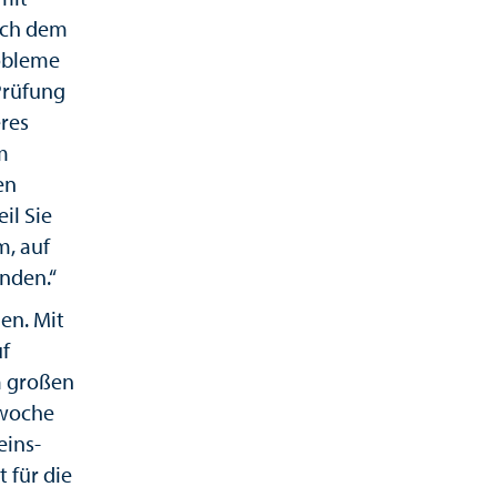
ach dem
robleme
Prüfung
eres
m
en
il Sie
m, auf
nden.“
en. Mit
uf
m großen
swoche
eins-
t für die