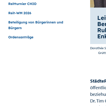
Reitturnier CHIO
Reit-WM 2026
Le
Beteiligung von Bürgerinnen und
Ber
Bürgern
Ru
En
Ordensanträge
Dorothée St
Grütt
Städte
öffentl
beziehu
Dr. Tim