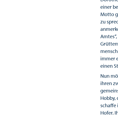
einer b
Motto g
zu spre
anmerke
Amtes“,
Grüttem
menschli
immer ei
einen S
Nun möc
ihren zw
gemeins
Hobby, 
schaffe
Hofer. I