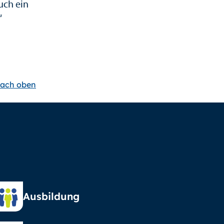
auch ein
“
ach oben
Ausbildung