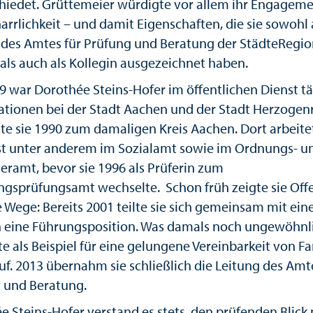
hiedet. Grüttemeier würdigte vor allem ihr Engagem
arrlichkeit – und damit Eigenschaften, die sie sowohl 
n des Amtes für Prüfung und Beratung der StädteRegi
als auch als Kollegin ausgezeichnet haben.
9 war Dorothée Steins-Hofer im öffentlichen Dienst tä
ationen bei der Stadt Aachen und der Stadt Herzogen
te sie 1990 zum damaligen Kreis Aachen. Dort arbeitet
t unter anderem im Sozialamt sowie im Ordnungs- u
eramt, bevor sie 1996 als Prüferin zum
gsprüfungsamt wechselte. Schon früh zeigte sie Off
 Wege: Bereits 2001 teilte sie sich gemeinsam mit ein
n eine Führungsposition. Was damals noch ungewöhnli
te als Beispiel für eine gelungene Vereinbarkeit von Fa
uf. 2013 übernahm sie schließlich die Leitung des Amt
 und Beratung.
e Steins-Hofer verstand es stets, den prüfenden Blick 