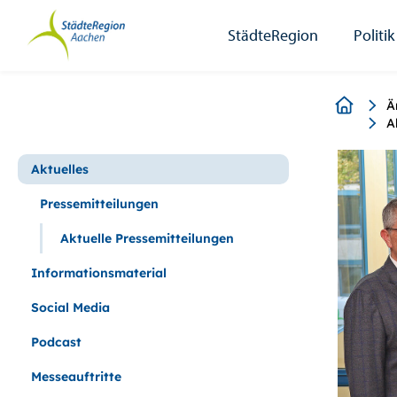
StädteRegion
Zum
Zur
Zur
Zum
Seiteninhalt.
Suche.
Hauptnavigation.
Footer.
StädteRegion
Politik
Breadcr
Ä
A
Aktuelles
Pressemitteilungen
Aktuelle Pressemitteilungen
Informationsmaterial
Social Media
Podcast
Messeauftritte