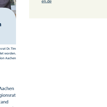
en.de
n
srat Dr. Tim
det worden.
gion Aachen
 Aachen
gionsrat
stand