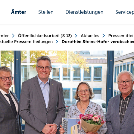
Ämter
Stellen
Dienstleistungen
Servicep
umb
mter
Öffentlichkeitsarbeit (S 13)
Aktuelles
Pressemittei
ktuelle Pressemitteilungen
Dorothée Steins-Hofer verabschie