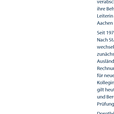
verabsc
ihre Beh
Leiteri
Aachen 
Seit 197
Nach St
wechsel
zunächs
Ausländ
Rechnun
für neue
Kollegi
gilt heu
und Ber
Prüfung
Dorothé