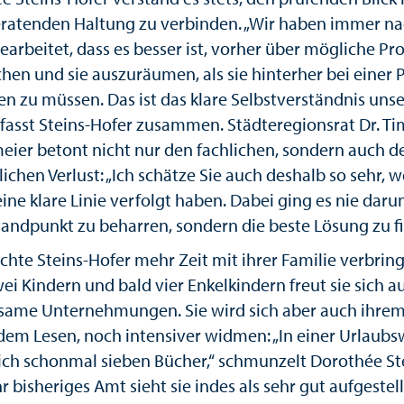
eratenden Haltung zu verbinden. „Wir haben immer n
earbeitet, dass es besser ist, vorher über mögliche P
chen und sie auszuräumen, als sie hinterher bei einer 
n zu müssen. Das ist das klare Selbstverständnis uns
 fasst Steins-Hofer zusammen. Städteregionsrat Dr. Ti
eier betont nicht nur den fachlichen, sondern auch d
chen Verlust: „Ich schätze Sie auch deshalb so sehr, we
ne klare Linie verfolgt haben. Dabei ging es nie daru
tandpunkt zu beharren, sondern die beste Lösung zu fi
hte Steins-Hofer mehr Zeit mit ihrer Familie verbring
ei Kindern und bald vier Enkelkindern freut sie sich a
ame Unternehmungen. Sie wird sich aber auch ihre
dem Lesen, noch intensiver widmen: „In einer Urlaub
 ich schonmal sieben Bücher,“ schmunzelt Dorothée St
hr bisheriges Amt sieht sie indes als sehr gut aufgestell