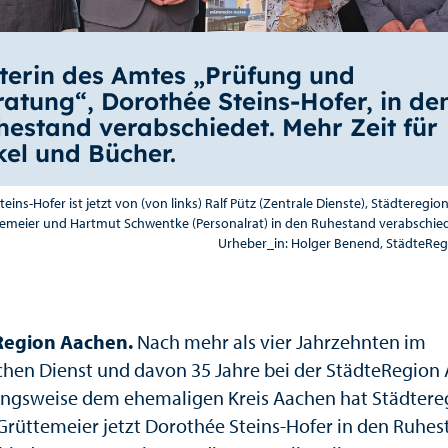
iterin des Amtes „Prüfung und
atung“, Dorothée Steins-Hofer, in de
hestand verabschiedet. Mehr Zeit für
kel und Bücher.
eins-Hofer ist jetzt von (von links) Ralf Pütz (Zentrale Dienste), Städteregion
emeier und Hartmut Schwentke (Personalrat) in den Ruhestand verabschie
Urheber_in: Holger Benend, StädteRe
Region Aachen.
Nach mehr als vier Jahrzehnten im
ichen Dienst und davon 35 Jahre bei der StädteRegion
ngsweise dem ehemaligen Kreis Aachen hat Städtere
 Grüttemeier jetzt Dorothée Steins-Hofer in den Ruhe