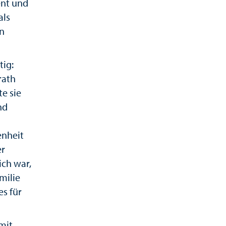
ent und
als
on
tig:
rath
e sie
nd
enheit
er
ch war,
milie
es für
mit