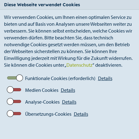
StädteRegion
Zum
Zur
Zur
Zum
Diese Webseite verwendet Cookies
Seiteninhalt.
Suche.
Hauptnavigation.
Footer.
Wir verwenden Cookies, um Ihnen einen optimalen Service zu
bieten und auf Basis von Analysen unsere Webseiten weiter zu
verbessern. Sie können selbst entscheiden, welche Cookies wir
verwenden dürfen. Bitte beachten Sie, dass technisch
notwendige Cookies gesetzt werden müssen, um den Betrieb
der Webseiten sicherstellen zu können. Sie können Ihre
Breadcrumb
Ämter
Kultur (S 16)
Einwilligung jederzeit mit Wirkung für die Zukunft widerrufen.
Tickets Veranstaltungen
Sie können die Cookies unter „
Datenschutz
“ deaktivieren.
Funktionale Cookies (erforderlich)
Details
Medien Cookies
Details
Veranstaltungen der Stabsstelle
Kultur (S16)
Analyse-Cookies
Details
Übersetzungs-Cookies
Details
Städteregionale Kulturtage 2026 in Monschau,
Roetgen und Simmerath
Die Karten für die Städteregionalen Kulturtage 2026 sind
online oder über die Vorverkaufsstellen des EVENTIM-