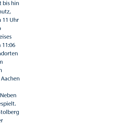
 bis hin
hutz,
 11 Uhr
b
eises
 11:06
ndorten
im
n
n Aachen
. Neben
spielt.
Stolberg
er