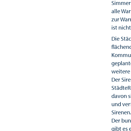
Simmera
alle Wa
zur War
ist nich
Die Stä
flächen
Kommune
geplant
weitere
Der Sir
StädteR
davon s
und ver
Sirenen
Der bun
gibt es