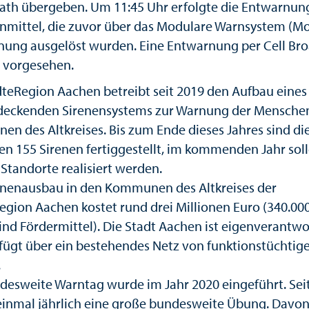
th übergeben. Um 11:45 Uhr erfolgte die Entwarnun
rnmittel, die zuvor über das Modulare Warnsystem (M
nung ausgelöst wurden. Eine Entwarnung per Cell Br
t vorgesehen.
dteRegion Aachen betreibt seit 2019 den Aufbau eines
deckenden Sirenensystems zur Warnung der Menschen
n des Altkreises. Bis zum Ende dieses Jahres sind die
en 155 Sirenen fertiggestellt, im kommenden Jahr sol
 Standorte realisiert werden.
enenausbau in den Kommunen des Altkreises der
egion Aachen kostet rund drei Millionen Euro (340.00
ind Fördermittel). Die Stadt Aachen ist eigenverantwo
fügt über ein bestehendes Netz von funktionstüchtig
.
desweite Warntag wurde im Jahr 2020 eingeführt. Se
 einmal jährlich eine große bundesweite Übung. Davo