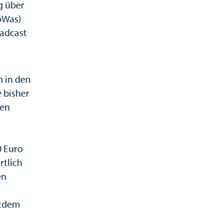
g über
oWas)
oadcast
 in den
 bisher
len
0 Euro
rtlich
en
itdem
n