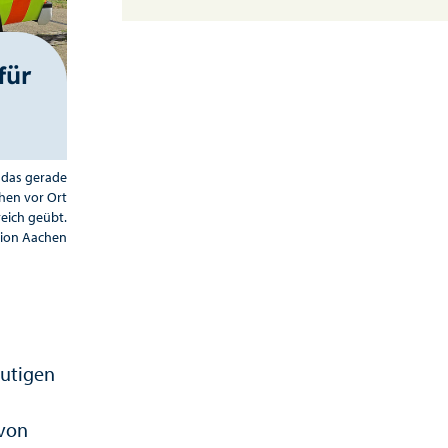
für
 das gerade
hen vor Ort
eich geübt.
gion Aachen
utigen
 von