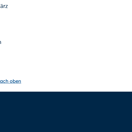
ärz
m
ach oben