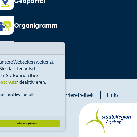
Geoportal
Organigramm
Vormundschaft
unsere Webseiten weiter zu
ie, dass technisch
n. Sie können Ihre
enschutz
“ deaktivieren.
blower
Erklärung zur Barrierefreiheit
Links
se-Cookies
Details
Alle akzeptieren