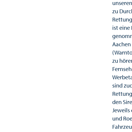
unseren
zu Durc
Rettung
ist ein
genomme
Aachen 
(Warnto
zu höre
Fernseh
Werbeta
sind zu
Rettung
den Sir
Jeweils
und Roe
Fahrzeu