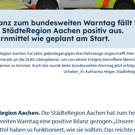
lanz zum bundesweiten Warntag fällt 
e StädteRegion Aachen positiv aus.
rnmittel wie geplant am Start.
Region Aachen hat zehn geländegängigen Warnfahrzeuge angeschafft (hier
mmerath an die DLRG übergebene), um von einem Ereignis betroffene Mensc
arnen zu können. Auch das wurde beim bundesweiten Warntag jetzt erfolgr
Urheber_in: Katharina Heger, StädteRe
Region Aachen.
Die StädteRegion Aachen hat zum he
eiten Warntag eine positive Bilanz gezogen. „Unsere
el haben so funktioniert, wie sie sollten. Das reichte