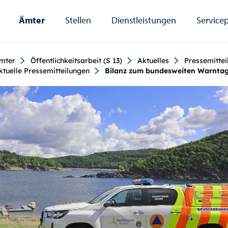
Ämter
Stellen
Dienstleistungen
Servicep
umb
mter
Öffentlichkeitsarbeit (S 13)
Aktuelles
Pressemittei
ktuelle Pressemitteilungen
Bilanz zum bundesweiten Warnta