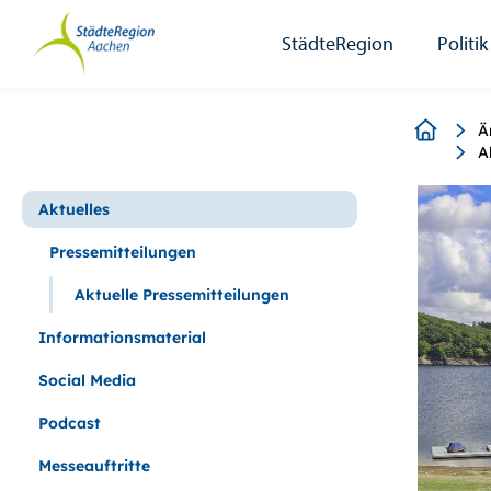
StädteRegion
Zum
Zur
Zur
Zum
Seiteninhalt.
Suche.
Hauptnavigation.
Footer.
StädteRegion
Politik
Breadcr
Ä
A
Aktuelles
Pressemitteilungen
Aktuelle Pressemitteilungen
Informationsmaterial
Social Media
Podcast
Messeauftritte