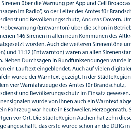
 Sirenen über die Warnung per App und Cell Broadcast
hsagen im Radio“, so der Leiter des Amtes für Brandsc
sdienst und Bevölkerungsschutz, Andreas Dovern. Um
e Probewarnung (Entwarnton) über die schon in Betrie
nen 146 Sirenen in allen neun Kommunen des Altkr
abgesetzt worden. Auch die weiteren Sirenentöne um
n) und 11:12 (Entwarnton) waren an allen Sirenensta
n. Neben Durchsagen in Rundfunksendungen wurde 
en ein Lauftext eingeblendet. Auch auf vielen digitale
feln wurde der Warntext gezeigt. In der StädteRegio
dem vier Warnfahrzeuge des Amtes für Brandschutz,
sdienst und Bevölkerungsschutz im Einsatz gewesen
enensignalen wurde von ihnen auch ein Warntext abge
 ein Fahrzeug war heute in Eschweiler, Herzogenrath, 
tgen vor Ort. Die StädteRegion Aachen hat zehn dies
ge angeschafft, das erste wurde schon an die DLRG in