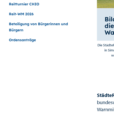
Reitturnier CHIO
Reit-WM 2026
Bi
Beteiligung von Bürgerinnen und
di
Bürgern
Wa
Ordensanträge
Die Städte
in Si
w
Städte
bundesw
Warnmitt