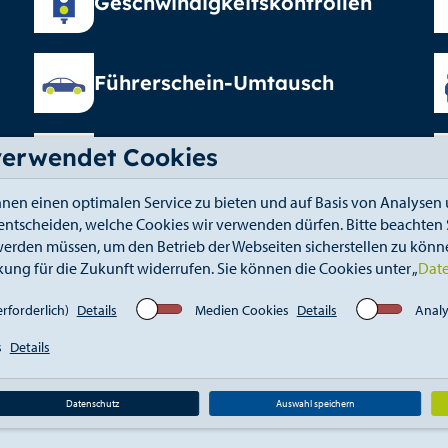
Geschwindigkeitskontrollen
Führerschein-Umtausch
verwendet Cookies
Elterngeld
nen einen optimalen Service zu bieten und auf Basis von Analysen 
 entscheiden, welche Cookies wir verwenden dürfen. Bitte beachten S
erden müssen, um den Betrieb der Webseiten sicherstellen zu könne
kung für die Zukunft widerrufen. Sie können die Cookies unter „
Dat
fahrt
Kontakt
Elektronischer Zugang
Whistle
rforderlich)
Details
Medien Cookies
Details
Analy
s
Details
Datenschutz
Auswahl speichern