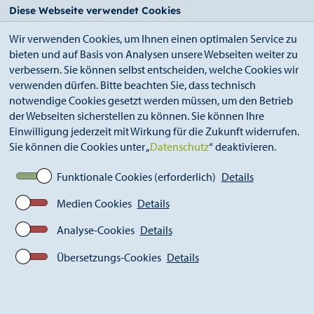
StädteRegion
Zum
Zur
Zur
Zum
Diese Webseite verwendet Cookies
Seiteninhalt.
Suche.
Hauptnavigation.
Footer.
Wir verwenden Cookies, um Ihnen einen optimalen Service zu
bieten und auf Basis von Analysen unsere Webseiten weiter zu
verbessern. Sie können selbst entscheiden, welche Cookies wir
verwenden dürfen. Bitte beachten Sie, dass technisch
notwendige Cookies gesetzt werden müssen, um den Betrieb
der Webseiten sicherstellen zu können. Sie können Ihre
Breadcrumb
Ämter
Öffentlichkeitsarbeit (S 13)
Einwilligung jederzeit mit Wirkung für die Zukunft widerrufen.
Aktuelles
Pressemitteilungen
Sie können die Cookies unter „
Datenschutz
“ deaktivieren.
Aktuelle Pressemitteilungen
Glasfaserausbau
Funktionale Cookies (erforderlich)
Details
Medien Cookies
Details
Analyse-Cookies
Details
Glasfaserausbau in der
StädteRegion Aachen.
Übersetzungs-Cookies
Details
Einladung zum kostenlosen
Online-Dialog am 20.