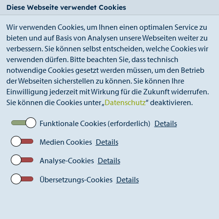
StädteRegion
Zum
Zur
Zur
Zum
Diese Webseite verwendet Cookies
Seiteninhalt.
Suche.
Hauptnavigation.
Footer.
Wir verwenden Cookies, um Ihnen einen optimalen Service zu
bieten und auf Basis von Analysen unsere Webseiten weiter zu
verbessern. Sie können selbst entscheiden, welche Cookies wir
verwenden dürfen. Bitte beachten Sie, dass technisch
notwendige Cookies gesetzt werden müssen, um den Betrieb
der Webseiten sicherstellen zu können. Sie können Ihre
Breadcrumb
Ämter
Einwilligung jederzeit mit Wirkung für die Zukunft widerrufen.
Strukturentwicklung, Tourismus, Europa und
Sie können die Cookies unter „
Datenschutz
“ deaktivieren.
Ehrenamt (S 85)
Strukturentwicklung
Zukunftsinitiative Eifel
Funktionale Cookies (erforderlich)
Details
EIFEL Award 2025
Medien Cookies
Details
Analyse-Cookies
Details
EIFEL Award 2025 – regionale
Wertschöpfung für die Eifel
Übersetzungs-Cookies
Details