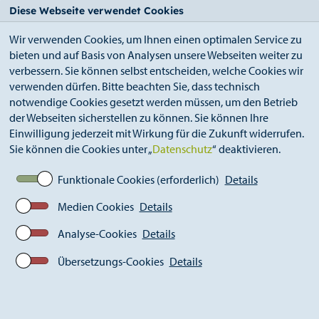
StädteRegion
Zum
Zur
Zur
Zum
Diese Webseite verwendet Cookies
Seiteninhalt.
Suche.
Hauptnavigation.
Footer.
Wir verwenden Cookies, um Ihnen einen optimalen Service zu
bieten und auf Basis von Analysen unsere Webseiten weiter zu
verbessern. Sie können selbst entscheiden, welche Cookies wir
verwenden dürfen. Bitte beachten Sie, dass technisch
notwendige Cookies gesetzt werden müssen, um den Betrieb
der Webseiten sicherstellen zu können. Sie können Ihre
Breadcrumb
StädteRegion
Geoportal
Geoportal Hilfe
Einwilligung jederzeit mit Wirkung für die Zukunft widerrufen.
Werkzeug Datenerhebung
Sie können die Cookies unter „
Datenschutz
“ deaktivieren.
Funktionale Cookies (erforderlich)
Details
Werkzeug Datenerhebung -
Medien Cookies
Details
Modul "inkas@work"
Analyse-Cookies
Details
Optionales Werkzeug zur Erhebung von Daten im
Übersetzungs-Cookies
Details
Geoportal - nicht allgemein verfügbar
So können - sofern das Modul verfügbar ist - über die
Webanwendung “Geoportal” Daten erfasst werden: