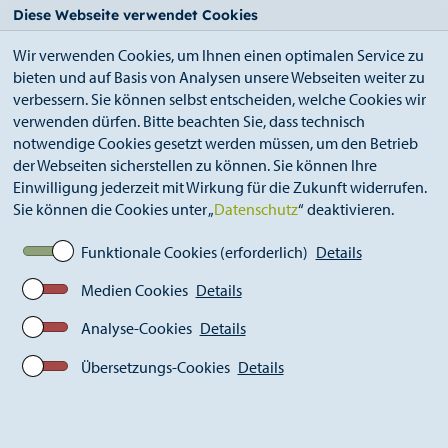
StädteRegion
Zum
Zur
Zur
Zum
Diese Webseite verwendet Cookies
Seiteninhalt.
Suche.
Hauptnavigation.
Footer.
Wir verwenden Cookies, um Ihnen einen optimalen Service zu
bieten und auf Basis von Analysen unsere Webseiten weiter zu
verbessern. Sie können selbst entscheiden, welche Cookies wir
verwenden dürfen. Bitte beachten Sie, dass technisch
notwendige Cookies gesetzt werden müssen, um den Betrieb
der Webseiten sicherstellen zu können. Sie können Ihre
Breadcrumb
Ämter
Öffentlichkeitsarbeit (S 13)
Einwilligung jederzeit mit Wirkung für die Zukunft widerrufen.
Aktuelles
Pressemitteilungen
Sie können die Cookies unter „
Datenschutz
“ deaktivieren.
Aktuelle Pressemitteilungen
Neue Lehrkräfte
Funktionale Cookies (erforderlich)
Details
Medien Cookies
Details
Analyse-Cookies
Details
Übersetzungs-Cookies
Details