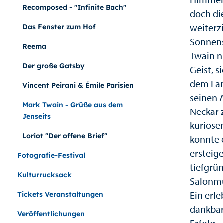
Recomposed - "Infinite Bach"
doch di
weiterzi
Das Fenster zum Hof
Sonnens
Reema
Twain ni
Der große Gatsby
Geist, s
dem Lan
Vincent Peirani & Émile Parisien
seinen 
Mark Twain - Grüße aus dem
Neckar 
Jenseits
kuriose
Loriot "Der offene Brief"
konnte 
ersteig
Fotografie-Festival
tiefgrü
Kulturrucksack
Salonmu
Ein erl
Tickets Veranstaltungen
dankbar 
Veröffentlichungen
Erfolg –