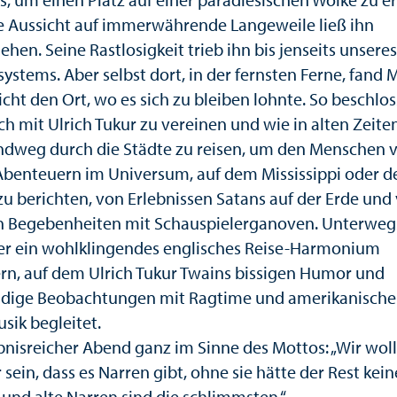
e Aussicht auf immerwährende Langeweile ließ ihn
ehen. Seine Rastlosigkeit trieb ihn bis jenseits unseres
ystems. Aber selbst dort, in der fernsten Ferne, fand 
cht den Ort, wo es sich zu bleiben lohnte. So beschlos
ich mit Ulrich Tukur zu vereinen und wie in alten Zeite
dweg durch die Städte zu reisen, um den Menschen v
Abenteuern im Universum, auf dem Mississippi oder 
zu berichten, von Erlebnissen Satans auf der Erde und
n Begebenheiten mit Schauspielerganoven. Unterweg
er ein wohlklingendes englisches Reise-Harmonium
ern, auf dem Ulrich Tukur Twains bissigen Humor und
ndige Beobachtungen mit Ragtime und amerikanische
sik begleitet.
ebnisreicher Abend ganz im Sinne des Mottos: „Wir wol
sein, dass es Narren gibt, ohne sie hätte der Rest kei
 und alte Narren sind die schlimmsten.“