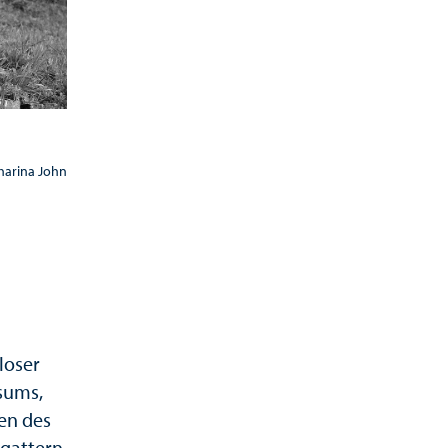
harina John
loser
sums,
en des
gattern,