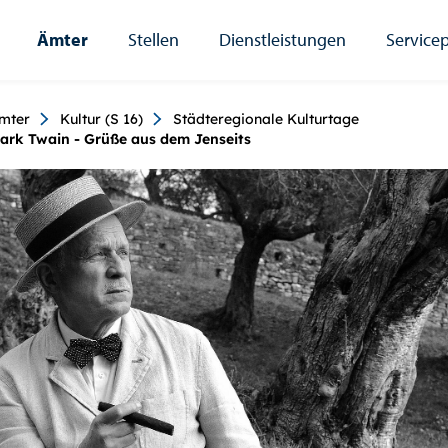
Ämter
Stellen
Dienstleistungen
Servicep
umb
mter
Kultur (S 16)
Städteregionale Kulturtage
ark Twain - Grüße aus dem Jenseits