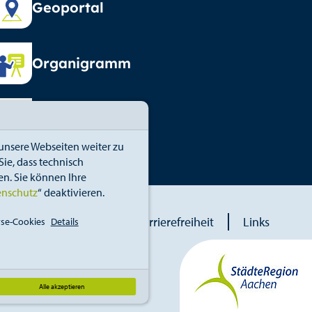
Geoportal
Organigramm
Vormundschaft
unsere Webseiten weiter zu
ie, dass technisch
n. Sie können Ihre
enschutz
“ deaktivieren.
blower
Erklärung zur Barrierefreiheit
Links
se-Cookies
Details
Alle akzeptieren