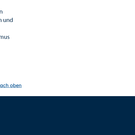
en
en und
hmus
ach oben