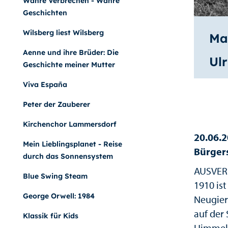
Wahre Verbrechen - Wahre
Geschichten
Wilsberg liest Wilsberg
Ma
Aenne und ihre Brüder: Die
Ulr
Geschichte meiner Mutter
Viva España
Peter der Zauberer
Kirchenchor Lammersdorf
20.06.2
Mein Lieblingsplanet - Reise
Bürgers
durch das Sonnensystem
AUSVER
Blue Swing Steam
1910 ist
George Orwell: 1984
Neugier
auf der
Klassik für Kids
Himmels