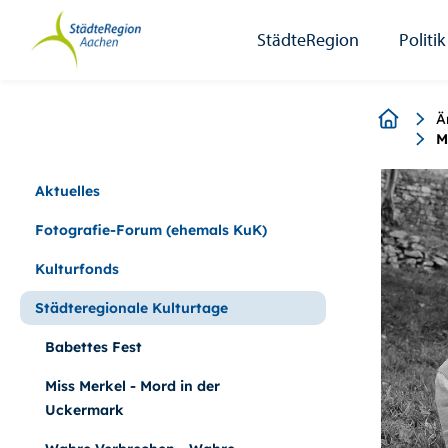
StädteRegion
Zum
Zur
Zur
Zum
Seiteninhalt.
Suche.
Hauptnavigation.
Footer.
StädteRegion
Politik
Breadcr
Ä
M
Aktuelles
Fotografie-Forum (ehemals KuK)
Kulturfonds
Städteregionale Kulturtage
Babettes Fest
Miss Merkel - Mord in der
Uckermark