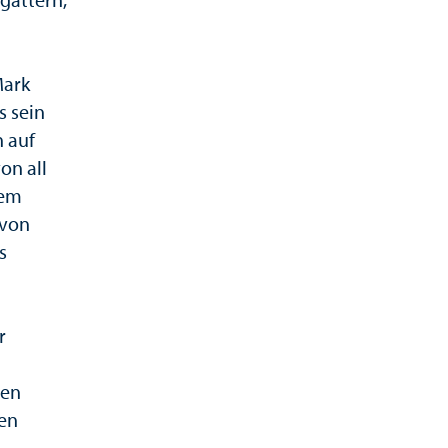
Mark
s sein
n auf
on all
dem
 von
s
r
len
nen