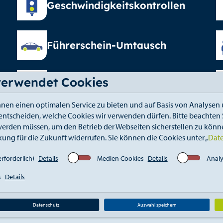
Geschwindigkeitskontrollen
Führerschein-Umtausch
verwendet Cookies
Elterngeld
nen einen optimalen Service zu bieten und auf Basis von Analysen 
 entscheiden, welche Cookies wir verwenden dürfen. Bitte beachten S
erden müssen, um den Betrieb der Webseiten sicherstellen zu könne
kung für die Zukunft widerrufen. Sie können die Cookies unter „
Dat
fahrt
Kontakt
Elektronischer Zugang
Whistle
rforderlich)
Details
Medien Cookies
Details
Analy
s
Details
Datenschutz
Auswahl speichern